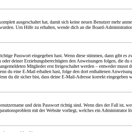
 komplett ausgeschaltet hat, damit sich keine neuen Benutzer mehr anm
 wurden. Um Hilfe zu erhalten, wende dich an die Board-Administratio
richtige Passwort eingegeben hast. Wenn diese stimmen, dann gibt es
ern oder deiner Erziehungsberechtigten den Anweisungen folgen, die du e
 angemeldeten Mitglieder erst freigeschaltet werden – entweder musst du
. Wenn du eine E-Mail erhalten hast, folge den dort enthaltenen Anweis
nn du dir sicher bist, dass deine E-Mail-Adresse korrekt eingegeben w
Benutzername und dein Passwort richtig sind. Wenn dies der Fall ist, w
igurationsproblem mit der Website vorliegt, welches ein Administrator l