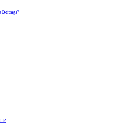
s Beitrags?
lt?