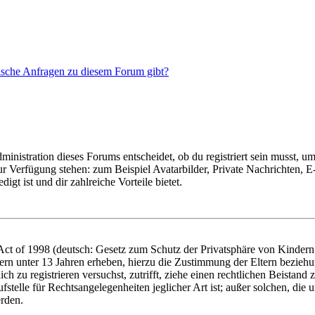
tische Anfragen zu diesem Forum gibt?
istration dieses Forums entscheidet, ob du registriert sein musst, um Be
zur Verfügung stehen: zum Beispiel Avatarbilder, Private Nachrichten, 
igt ist und dir zahlreiche Vorteile bietet.
t of 1998 (deutsch: Gesetz zum Schutz der Privatsphäre von Kindern i
ern unter 13 Jahren erheben, hierzu die Zustimmung der Eltern bezieh
dich zu registrieren versuchst, zutrifft, ziehe einen rechtlichen Beista
stelle für Rechtsangelegenheiten jeglicher Art ist; außer solchen, die
erden.