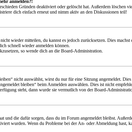
t mehr anmelden?!
rschieden Gründen deaktiviert oder gelöscht hat. Außerdem löschen vie
triere dich einfach erneut und nimm aktiv an den Diskussionen teil!
 nicht wieder mitteilen, du kannst es jedoch zurücksetzen. Dies machs
 dich schnell wieder anmelden können.
ückzusetzen, so wende dich an die Board-Administration.
en“ nicht auswählst, wirst du nur für eine Sitzung angemeldet. Dies
Angemeldet bleiben“ beim Anmelden auswählen. Dies ist nicht empfehle
Verfügung steht, dann wurde sie vermutlich von der Board-Administratio
 hat und die dafür sorgen, dass du im Forum angemeldet bleibst. Außer
tiviert wurden. Wenn du Probleme bei der An- oder Abmeldung hast, ka