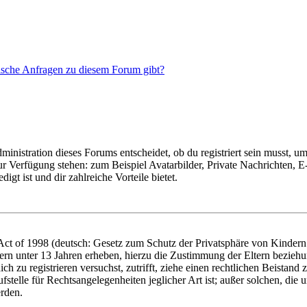
tische Anfragen zu diesem Forum gibt?
istration dieses Forums entscheidet, ob du registriert sein musst, um Be
zur Verfügung stehen: zum Beispiel Avatarbilder, Private Nachrichten, 
igt ist und dir zahlreiche Vorteile bietet.
t of 1998 (deutsch: Gesetz zum Schutz der Privatsphäre von Kindern i
ern unter 13 Jahren erheben, hierzu die Zustimmung der Eltern bezieh
dich zu registrieren versuchst, zutrifft, ziehe einen rechtlichen Beista
stelle für Rechtsangelegenheiten jeglicher Art ist; außer solchen, die
erden.