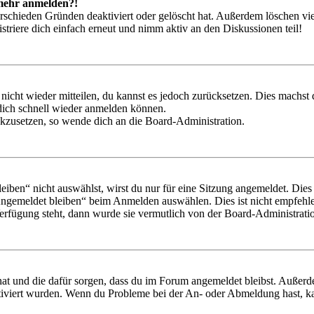
t mehr anmelden?!
rschieden Gründen deaktiviert oder gelöscht hat. Außerdem löschen vie
triere dich einfach erneut und nimm aktiv an den Diskussionen teil!
 nicht wieder mitteilen, du kannst es jedoch zurücksetzen. Dies machs
 dich schnell wieder anmelden können.
ückzusetzen, so wende dich an die Board-Administration.
en“ nicht auswählst, wirst du nur für eine Sitzung angemeldet. Dies
Angemeldet bleiben“ beim Anmelden auswählen. Dies ist nicht empfehle
Verfügung steht, dann wurde sie vermutlich von der Board-Administratio
 hat und die dafür sorgen, dass du im Forum angemeldet bleibst. Außer
tiviert wurden. Wenn du Probleme bei der An- oder Abmeldung hast, ka