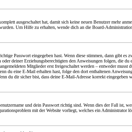
 komplett ausgeschaltet hat, damit sich keine neuen Benutzer mehr anm
 wurden. Um Hilfe zu erhalten, wende dich an die Board-Administratio
richtige Passwort eingegeben hast. Wenn diese stimmen, dann gibt es
ern oder deiner Erziehungsberechtigten den Anweisungen folgen, die du e
 angemeldeten Mitglieder erst freigeschaltet werden – entweder musst du
. Wenn du eine E-Mail erhalten hast, folge den dort enthaltenen Anweis
nn du dir sicher bist, dass deine E-Mail-Adresse korrekt eingegeben w
Benutzername und dein Passwort richtig sind. Wenn dies der Fall ist, w
igurationsproblem mit der Website vorliegt, welches ein Administrator l