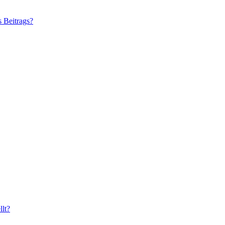
s Beitrags?
lt?