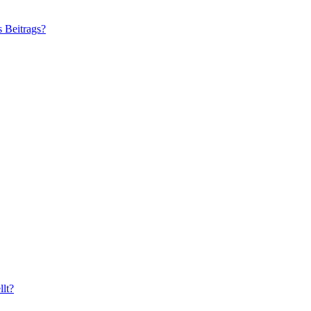
s Beitrags?
lt?