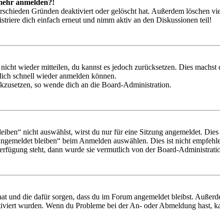
t mehr anmelden?!
rschieden Gründen deaktiviert oder gelöscht hat. Außerdem löschen vie
triere dich einfach erneut und nimm aktiv an den Diskussionen teil!
 nicht wieder mitteilen, du kannst es jedoch zurücksetzen. Dies machs
 dich schnell wieder anmelden können.
ückzusetzen, so wende dich an die Board-Administration.
en“ nicht auswählst, wirst du nur für eine Sitzung angemeldet. Dies
Angemeldet bleiben“ beim Anmelden auswählen. Dies ist nicht empfehle
Verfügung steht, dann wurde sie vermutlich von der Board-Administratio
 hat und die dafür sorgen, dass du im Forum angemeldet bleibst. Außer
tiviert wurden. Wenn du Probleme bei der An- oder Abmeldung hast, ka