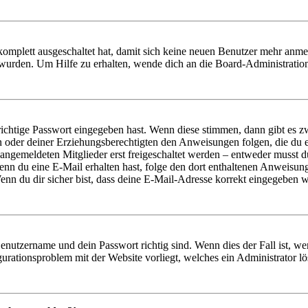
 komplett ausgeschaltet hat, damit sich keine neuen Benutzer mehr anm
 wurden. Um Hilfe zu erhalten, wende dich an die Board-Administratio
richtige Passwort eingegeben hast. Wenn diese stimmen, dann gibt es
ern oder deiner Erziehungsberechtigten den Anweisungen folgen, die du e
 angemeldeten Mitglieder erst freigeschaltet werden – entweder musst du
. Wenn du eine E-Mail erhalten hast, folge den dort enthaltenen Anweis
nn du dir sicher bist, dass deine E-Mail-Adresse korrekt eingegeben w
Benutzername und dein Passwort richtig sind. Wenn dies der Fall ist, w
igurationsproblem mit der Website vorliegt, welches ein Administrator l