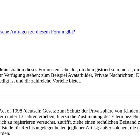
tische Anfragen zu diesem Forum gibt?
istration dieses Forums entscheidet, ob du registriert sein musst, um Be
zur Verfügung stehen: zum Beispiel Avatarbilder, Private Nachrichten, 
igt ist und dir zahlreiche Vorteile bietet.
t of 1998 (deutsch: Gesetz zum Schutz der Privatsphäre von Kindern i
ern unter 13 Jahren erheben, hierzu die Zustimmung der Eltern bezieh
dich zu registrieren versuchst, zutrifft, ziehe einen rechtlichen Beista
stelle für Rechtsangelegenheiten jeglicher Art ist; außer solchen, die
erden.