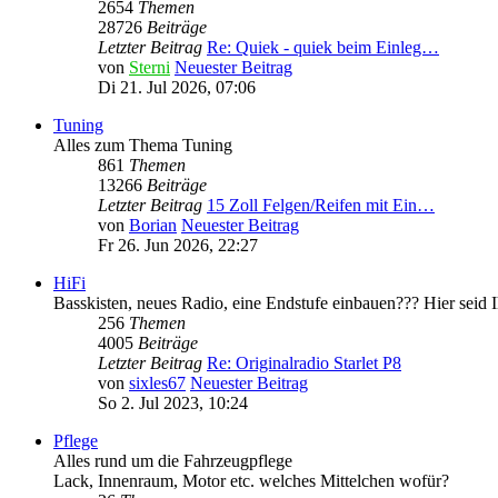
2654
Themen
28726
Beiträge
Letzter Beitrag
Re: Quiek - quiek beim Einleg…
von
Sterni
Neuester Beitrag
Di 21. Jul 2026, 07:06
Tuning
Alles zum Thema Tuning
861
Themen
13266
Beiträge
Letzter Beitrag
15 Zoll Felgen/Reifen mit Ein…
von
Borian
Neuester Beitrag
Fr 26. Jun 2026, 22:27
HiFi
Basskisten, neues Radio, eine Endstufe einbauen??? Hier seid Ih
256
Themen
4005
Beiträge
Letzter Beitrag
Re: Originalradio Starlet P8
von
sixles67
Neuester Beitrag
So 2. Jul 2023, 10:24
Pflege
Alles rund um die Fahrzeugpflege
Lack, Innenraum, Motor etc. welches Mittelchen wofür?