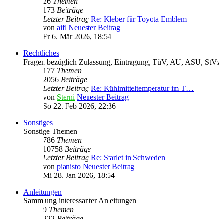
26
Themen
173
Beiträge
Letzter Beitrag
Re: Kleber für Toyota Emblem
von
aifl
Neuester Beitrag
Fr 6. Mär 2026, 18:54
Rechtliches
Fragen bezüglich Zulassung, Eintragung, TüV, AU, ASU, StVz
177
Themen
2056
Beiträge
Letzter Beitrag
Re: Kühlmitteltemperatur im T…
von
Sterni
Neuester Beitrag
So 22. Feb 2026, 22:36
Sonstiges
Sonstige Themen
786
Themen
10758
Beiträge
Letzter Beitrag
Re: Starlet in Schweden
von
pianisto
Neuester Beitrag
Mi 28. Jan 2026, 18:54
Anleitungen
Sammlung interessanter Anleitungen
9
Themen
222
Beiträge