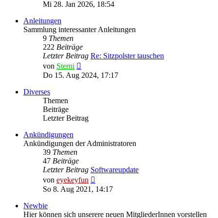
Beitrag
Mi 28. Jan 2026, 18:54
Anleitungen
Sammlung interessanter Anleitungen
9
Themen
222
Beiträge
Letzter Beitrag
Re: Sitzpolster tauschen
Neuester
von
Sterni
Beitrag
Do 15. Aug 2024, 17:17
Diverses
Themen
Beiträge
Letzter Beitrag
Ankündigungen
Ankündigungen der Administratoren
39
Themen
47
Beiträge
Letzter Beitrag
Softwareupdate
Neuester
von
eyekeyfun
Beitrag
So 8. Aug 2021, 14:17
Newbie
Hier können sich unserere neuen MitgliederInnen vorstellen