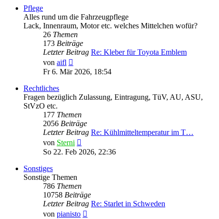
Pflege
Alles rund um die Fahrzeugpflege
Lack, Innenraum, Motor etc. welches Mittelchen wofür?
26
Themen
173
Beiträge
Letzter Beitrag
Re: Kleber für Toyota Emblem
Neuester
von
aifl
Beitrag
Fr 6. Mär 2026, 18:54
Rechtliches
Fragen bezüglich Zulassung, Eintragung, TüV, AU, ASU,
StVzO etc.
177
Themen
2056
Beiträge
Letzter Beitrag
Re: Kühlmitteltemperatur im T…
Neuester
von
Sterni
Beitrag
So 22. Feb 2026, 22:36
Sonstiges
Sonstige Themen
786
Themen
10758
Beiträge
Letzter Beitrag
Re: Starlet in Schweden
Neuester
von
pianisto