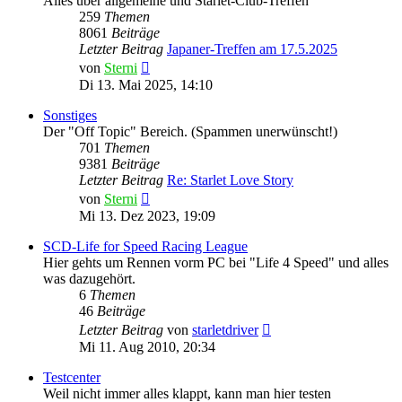
Alles über allgemeine und Starlet-Club-Treffen
259
Themen
8061
Beiträge
Letzter Beitrag
Japaner-Treffen am 17.5.2025
Neuester
von
Sterni
Beitrag
Di 13. Mai 2025, 14:10
Sonstiges
Der "Off Topic" Bereich. (Spammen unerwünscht!)
701
Themen
9381
Beiträge
Letzter Beitrag
Re: Starlet Love Story
Neuester
von
Sterni
Beitrag
Mi 13. Dez 2023, 19:09
SCD-Life for Speed Racing League
Hier gehts um Rennen vorm PC bei "Life 4 Speed" und alles
was dazugehört.
6
Themen
46
Beiträge
Neuester
Letzter Beitrag
von
starletdriver
Beitrag
Mi 11. Aug 2010, 20:34
Testcenter
Weil nicht immer alles klappt, kann man hier testen