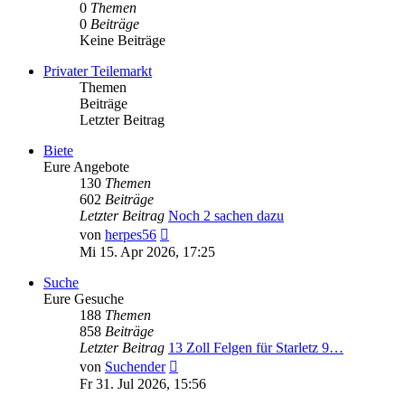
0
Themen
0
Beiträge
Keine Beiträge
Privater Teilemarkt
Themen
Beiträge
Letzter Beitrag
Biete
Eure Angebote
130
Themen
602
Beiträge
Letzter Beitrag
Noch 2 sachen dazu
Neuester
von
herpes56
Beitrag
Mi 15. Apr 2026, 17:25
Suche
Eure Gesuche
188
Themen
858
Beiträge
Letzter Beitrag
13 Zoll Felgen für Starletz 9…
Neuester
von
Suchender
Beitrag
Fr 31. Jul 2026, 15:56