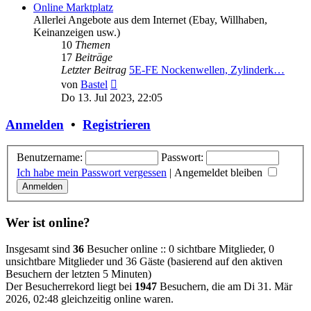
Online Marktplatz
Allerlei Angebote aus dem Internet (Ebay, Willhaben,
Keinanzeigen usw.)
10
Themen
17
Beiträge
Letzter Beitrag
5E-FE Nockenwellen, Zylinderk…
Neuester
von
Bastel
Beitrag
Do 13. Jul 2023, 22:05
Anmelden
•
Registrieren
Benutzername:
Passwort:
Ich habe mein Passwort vergessen
|
Angemeldet bleiben
Wer ist online?
Insgesamt sind
36
Besucher online :: 0 sichtbare Mitglieder, 0
unsichtbare Mitglieder und 36 Gäste (basierend auf den aktiven
Besuchern der letzten 5 Minuten)
Der Besucherrekord liegt bei
1947
Besuchern, die am Di 31. Mär
2026, 02:48 gleichzeitig online waren.