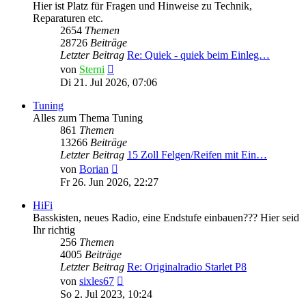
Hier ist Platz für Fragen und Hinweise zu Technik,
Reparaturen etc.
2654
Themen
28726
Beiträge
Letzter Beitrag
Re: Quiek - quiek beim Einleg…
Neuester
von
Sterni
Beitrag
Di 21. Jul 2026, 07:06
Tuning
Alles zum Thema Tuning
861
Themen
13266
Beiträge
Letzter Beitrag
15 Zoll Felgen/Reifen mit Ein…
Neuester
von
Borian
Beitrag
Fr 26. Jun 2026, 22:27
HiFi
Basskisten, neues Radio, eine Endstufe einbauen??? Hier seid
Ihr richtig
256
Themen
4005
Beiträge
Letzter Beitrag
Re: Originalradio Starlet P8
Neuester
von
sixles67
Beitrag
So 2. Jul 2023, 10:24