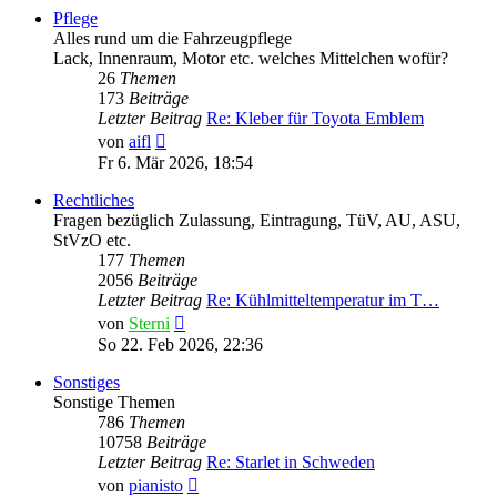
Pflege
Alles rund um die Fahrzeugpflege
Lack, Innenraum, Motor etc. welches Mittelchen wofür?
26
Themen
173
Beiträge
Letzter Beitrag
Re: Kleber für Toyota Emblem
Neuester
von
aifl
Beitrag
Fr 6. Mär 2026, 18:54
Rechtliches
Fragen bezüglich Zulassung, Eintragung, TüV, AU, ASU,
StVzO etc.
177
Themen
2056
Beiträge
Letzter Beitrag
Re: Kühlmitteltemperatur im T…
Neuester
von
Sterni
Beitrag
So 22. Feb 2026, 22:36
Sonstiges
Sonstige Themen
786
Themen
10758
Beiträge
Letzter Beitrag
Re: Starlet in Schweden
Neuester
von
pianisto