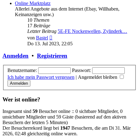
Online Marktplatz
Allerlei Angebote aus dem Internet (Ebay, Willhaben,
Keinanzeigen usw.)
10
Themen
17
Beiträge
Letzter Beitrag
5E-FE Nockenwellen, Zylinderk…
Neuester
von
Bastel
Beitrag
Do 13. Jul 2023, 22:05
Anmelden
•
Registrieren
Benutzername:
Passwort:
Ich habe mein Passwort vergessen
|
Angemeldet bleiben
Wer ist online?
Insgesamt sind
59
Besucher online :: 0 sichtbare Mitglieder, 0
unsichtbare Mitglieder und 59 Gäste (basierend auf den aktiven
Besuchern der letzten 5 Minuten)
Der Besucherrekord liegt bei
1947
Besuchern, die am Di 31. Mär
2026, 02:48 gleichzeitig online waren.