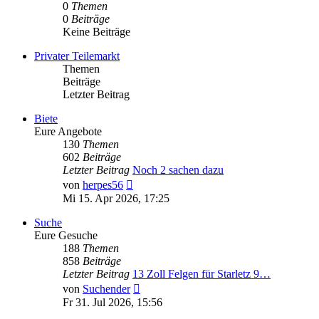
0
Themen
0
Beiträge
Keine Beiträge
Privater Teilemarkt
Themen
Beiträge
Letzter Beitrag
Biete
Eure Angebote
130
Themen
602
Beiträge
Letzter Beitrag
Noch 2 sachen dazu
Neuester
von
herpes56
Beitrag
Mi 15. Apr 2026, 17:25
Suche
Eure Gesuche
188
Themen
858
Beiträge
Letzter Beitrag
13 Zoll Felgen für Starletz 9…
Neuester
von
Suchender
Beitrag
Fr 31. Jul 2026, 15:56