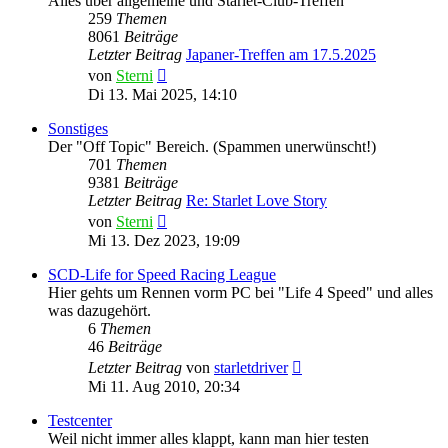
Alles über allgemeine und Starlet-Club-Treffen
259
Themen
8061
Beiträge
Letzter Beitrag
Japaner-Treffen am 17.5.2025
Neuester
von
Sterni
Beitrag
Di 13. Mai 2025, 14:10
Sonstiges
Der "Off Topic" Bereich. (Spammen unerwünscht!)
701
Themen
9381
Beiträge
Letzter Beitrag
Re: Starlet Love Story
Neuester
von
Sterni
Beitrag
Mi 13. Dez 2023, 19:09
SCD-Life for Speed Racing League
Hier gehts um Rennen vorm PC bei "Life 4 Speed" und alles
was dazugehört.
6
Themen
46
Beiträge
Neuester
Letzter Beitrag
von
starletdriver
Beitrag
Mi 11. Aug 2010, 20:34
Testcenter
Weil nicht immer alles klappt, kann man hier testen