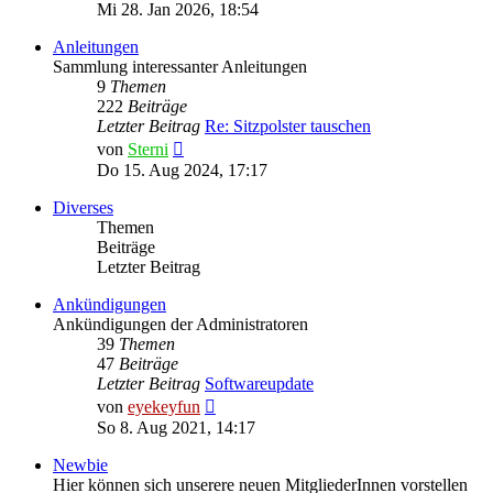
Beitrag
Mi 28. Jan 2026, 18:54
Anleitungen
Sammlung interessanter Anleitungen
9
Themen
222
Beiträge
Letzter Beitrag
Re: Sitzpolster tauschen
Neuester
von
Sterni
Beitrag
Do 15. Aug 2024, 17:17
Diverses
Themen
Beiträge
Letzter Beitrag
Ankündigungen
Ankündigungen der Administratoren
39
Themen
47
Beiträge
Letzter Beitrag
Softwareupdate
Neuester
von
eyekeyfun
Beitrag
So 8. Aug 2021, 14:17
Newbie
Hier können sich unserere neuen MitgliederInnen vorstellen