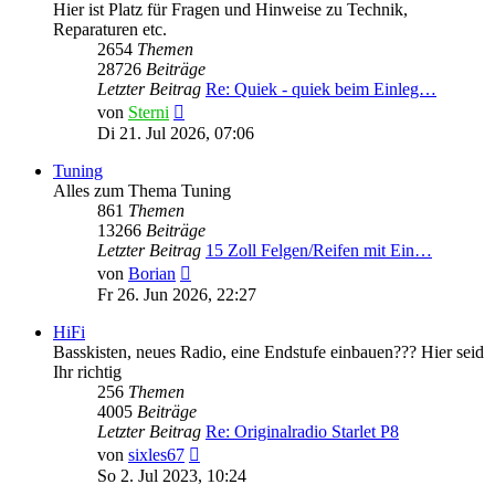
Hier ist Platz für Fragen und Hinweise zu Technik,
Reparaturen etc.
2654
Themen
28726
Beiträge
Letzter Beitrag
Re: Quiek - quiek beim Einleg…
Neuester
von
Sterni
Beitrag
Di 21. Jul 2026, 07:06
Tuning
Alles zum Thema Tuning
861
Themen
13266
Beiträge
Letzter Beitrag
15 Zoll Felgen/Reifen mit Ein…
Neuester
von
Borian
Beitrag
Fr 26. Jun 2026, 22:27
HiFi
Basskisten, neues Radio, eine Endstufe einbauen??? Hier seid
Ihr richtig
256
Themen
4005
Beiträge
Letzter Beitrag
Re: Originalradio Starlet P8
Neuester
von
sixles67
Beitrag
So 2. Jul 2023, 10:24