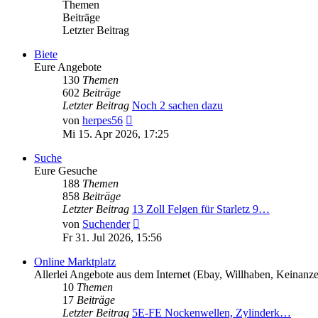
Themen
Beiträge
Letzter Beitrag
Biete
Eure Angebote
130
Themen
602
Beiträge
Letzter Beitrag
Noch 2 sachen dazu
Neuester
von
herpes56
Beitrag
Mi 15. Apr 2026, 17:25
Suche
Eure Gesuche
188
Themen
858
Beiträge
Letzter Beitrag
13 Zoll Felgen für Starletz 9…
Neuester
von
Suchender
Beitrag
Fr 31. Jul 2026, 15:56
Online Marktplatz
Allerlei Angebote aus dem Internet (Ebay, Willhaben, Keinanz
10
Themen
17
Beiträge
Letzter Beitrag
5E-FE Nockenwellen, Zylinderk…