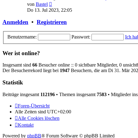
Neuester
von
Bastel
Beitrag
Do 13. Jul 2023, 22:05
Anmelden
•
Registrieren
Benutzername:
Passwort:
Ich ha
Wer ist online?
Insgesamt sind
66
Besucher online :: 0 sichtbare Mitglieder, 0 unsich
Der Besucherrekord liegt bei
1947
Besuchern, die am Di 31. Mär 2026
Statistik
Beiträge insgesamt
112196
• Themen insgesamt
7583
• Mitglieder in
Foren-Übersicht
Alle Zeiten sind
UTC+02:00
Alle Cookies löschen
Kontakt
Powered by
phpBB
® Forum Software © phpBB Limited