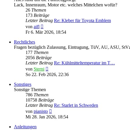
Lack, Innenraum, Motor etc. welches Mittelchen wofür?
26
Themen
173
Beiträge
Letzter Beitrag
Re: Kleber für Toyota Emblem
Neuester
von
aifl
Beitrag
Fr 6. Mär 2026, 18:54
Rechtliches
Fragen bezüglich Zulassung, Eintragung, TüV, AU, ASU, StVz
177
Themen
2056
Beiträge
Letzter Beitrag
Re: Kühlmitteltemperatur im T…
Neuester
von
Sterni
Beitrag
So 22. Feb 2026, 22:36
Sonstiges
Sonstige Themen
786
Themen
10758
Beiträge
Letzter Beitrag
Re: Starlet in Schweden
Neuester
von
pianisto
Beitrag
Mi 28. Jan 2026, 18:54
Anleitungen