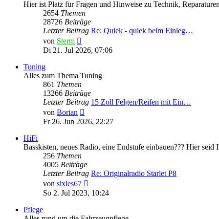
Hier ist Platz für Fragen und Hinweise zu Technik, Reparaturen
2654
Themen
28726
Beiträge
Letzter Beitrag
Re: Quiek - quiek beim Einleg…
Neuester
von
Sterni
Beitrag
Di 21. Jul 2026, 07:06
Tuning
Alles zum Thema Tuning
861
Themen
13266
Beiträge
Letzter Beitrag
15 Zoll Felgen/Reifen mit Ein…
Neuester
von
Borian
Beitrag
Fr 26. Jun 2026, 22:27
HiFi
Basskisten, neues Radio, eine Endstufe einbauen??? Hier seid Ih
256
Themen
4005
Beiträge
Letzter Beitrag
Re: Originalradio Starlet P8
Neuester
von
sixles67
Beitrag
So 2. Jul 2023, 10:24
Pflege
Alles rund um die Fahrzeugpflege