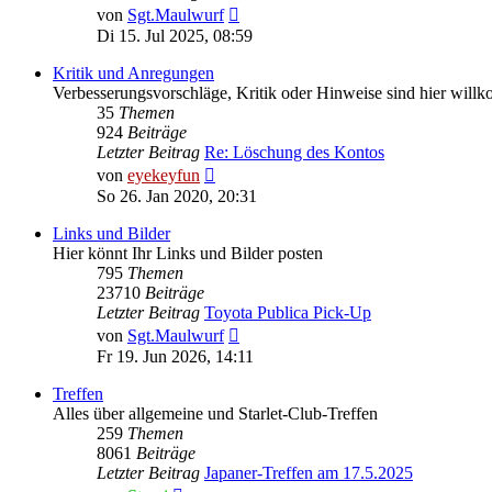
Neuester
von
Sgt.Maulwurf
Beitrag
Di 15. Jul 2025, 08:59
Kritik und Anregungen
Verbesserungsvorschläge, Kritik oder Hinweise sind hier wil
35
Themen
924
Beiträge
Letzter Beitrag
Re: Löschung des Kontos
Neuester
von
eyekeyfun
Beitrag
So 26. Jan 2020, 20:31
Links und Bilder
Hier könnt Ihr Links und Bilder posten
795
Themen
23710
Beiträge
Letzter Beitrag
Toyota Publica Pick-Up
Neuester
von
Sgt.Maulwurf
Beitrag
Fr 19. Jun 2026, 14:11
Treffen
Alles über allgemeine und Starlet-Club-Treffen
259
Themen
8061
Beiträge
Letzter Beitrag
Japaner-Treffen am 17.5.2025
Neuester