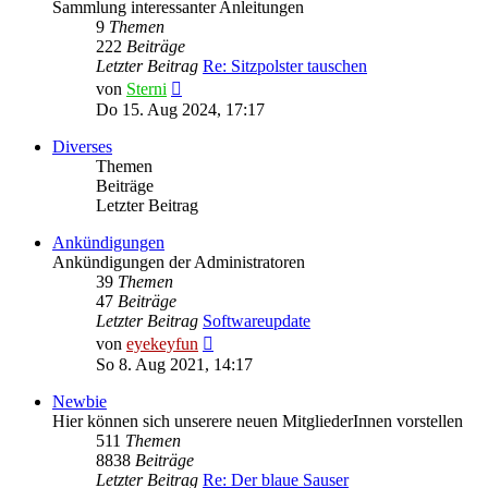
Sammlung interessanter Anleitungen
9
Themen
222
Beiträge
Letzter Beitrag
Re: Sitzpolster tauschen
Neuester
von
Sterni
Beitrag
Do 15. Aug 2024, 17:17
Diverses
Themen
Beiträge
Letzter Beitrag
Ankündigungen
Ankündigungen der Administratoren
39
Themen
47
Beiträge
Letzter Beitrag
Softwareupdate
Neuester
von
eyekeyfun
Beitrag
So 8. Aug 2021, 14:17
Newbie
Hier können sich unserere neuen MitgliederInnen vorstellen
511
Themen
8838
Beiträge
Letzter Beitrag
Re: Der blaue Sauser