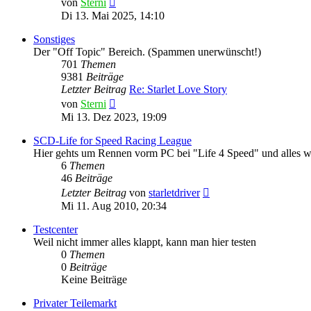
von
Sterni
Beitrag
Di 13. Mai 2025, 14:10
Sonstiges
Der "Off Topic" Bereich. (Spammen unerwünscht!)
701
Themen
9381
Beiträge
Letzter Beitrag
Re: Starlet Love Story
Neuester
von
Sterni
Beitrag
Mi 13. Dez 2023, 19:09
SCD-Life for Speed Racing League
Hier gehts um Rennen vorm PC bei "Life 4 Speed" und alles w
6
Themen
46
Beiträge
Neuester
Letzter Beitrag
von
starletdriver
Beitrag
Mi 11. Aug 2010, 20:34
Testcenter
Weil nicht immer alles klappt, kann man hier testen
0
Themen
0
Beiträge
Keine Beiträge
Privater Teilemarkt