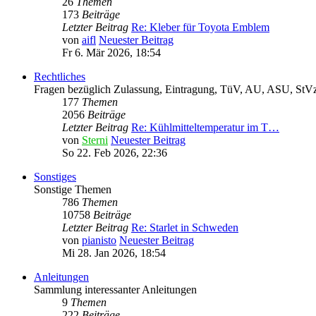
26
Themen
173
Beiträge
Letzter Beitrag
Re: Kleber für Toyota Emblem
von
aifl
Neuester Beitrag
Fr 6. Mär 2026, 18:54
Rechtliches
Fragen bezüglich Zulassung, Eintragung, TüV, AU, ASU, StVz
177
Themen
2056
Beiträge
Letzter Beitrag
Re: Kühlmitteltemperatur im T…
von
Sterni
Neuester Beitrag
So 22. Feb 2026, 22:36
Sonstiges
Sonstige Themen
786
Themen
10758
Beiträge
Letzter Beitrag
Re: Starlet in Schweden
von
pianisto
Neuester Beitrag
Mi 28. Jan 2026, 18:54
Anleitungen
Sammlung interessanter Anleitungen
9
Themen
222
Beiträge