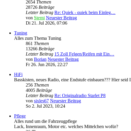
2654
Themen
28726
Beiträge
Letzter Beitrag
Re: Quiek - quiek beim Einleg…
von
Sterni
Neuester Beitrag
Di 21. Jul 2026, 07:06
Tuning
Alles zum Thema Tuning
861
Themen
13266
Beiträge
Letzter Beitrag
15 Zoll Felgen/Reifen mit Ein…
von
Borian
Neuester Beitrag
Fr 26. Jun 2026, 22:27
HiFi
Basskisten, neues Radio, eine Endstufe einbauen??? Hier seid Ih
256
Themen
4005
Beiträge
Letzter Beitrag
Re: Originalradio Starlet P8
von
sixles67
Neuester Beitrag
So 2. Jul 2023, 10:24
Pflege
Alles rund um die Fahrzeugpflege
Lack, Innenraum, Motor etc. welches Mittelchen wofür?