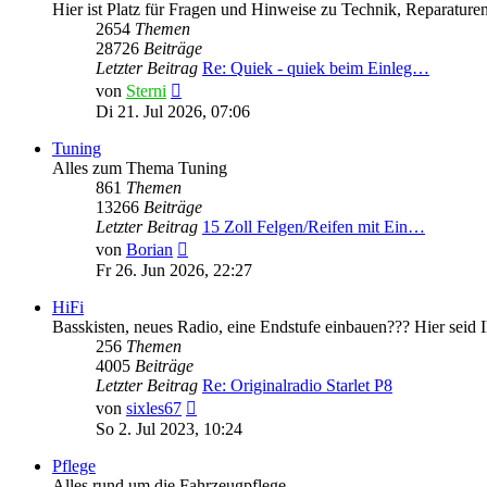
Hier ist Platz für Fragen und Hinweise zu Technik, Reparaturen
2654
Themen
28726
Beiträge
Letzter Beitrag
Re: Quiek - quiek beim Einleg…
Neuester
von
Sterni
Beitrag
Di 21. Jul 2026, 07:06
Tuning
Alles zum Thema Tuning
861
Themen
13266
Beiträge
Letzter Beitrag
15 Zoll Felgen/Reifen mit Ein…
Neuester
von
Borian
Beitrag
Fr 26. Jun 2026, 22:27
HiFi
Basskisten, neues Radio, eine Endstufe einbauen??? Hier seid Ih
256
Themen
4005
Beiträge
Letzter Beitrag
Re: Originalradio Starlet P8
Neuester
von
sixles67
Beitrag
So 2. Jul 2023, 10:24
Pflege
Alles rund um die Fahrzeugpflege