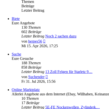
Themen
Beiträge
Letzter Beitrag
Biete
Eure Angebote
130
Themen
602
Beiträge
Letzter Beitrag
Noch 2 sachen dazu
Neuester
von
herpes56
Beitrag
Mi 15. Apr 2026, 17:25
Suche
Eure Gesuche
188
Themen
858
Beiträge
Letzter Beitrag
13 Zoll Felgen für Starletz 9…
Neuester
von
Suchender
Beitrag
Fr 31. Jul 2026, 15:56
Online Marktplatz
Allerlei Angebote aus dem Internet (Ebay, Willhaben, Keinanz
10
Themen
17
Beiträge
Letzter Beitrag
5E-FE Nockenwellen, Zylinderk…