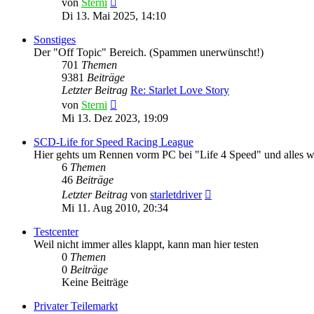
von
Sterni
Beitrag
Di 13. Mai 2025, 14:10
Sonstiges
Der "Off Topic" Bereich. (Spammen unerwünscht!)
701
Themen
9381
Beiträge
Letzter Beitrag
Re: Starlet Love Story
Neuester
von
Sterni
Beitrag
Mi 13. Dez 2023, 19:09
SCD-Life for Speed Racing League
Hier gehts um Rennen vorm PC bei "Life 4 Speed" und alles w
6
Themen
46
Beiträge
Neuester
Letzter Beitrag
von
starletdriver
Beitrag
Mi 11. Aug 2010, 20:34
Testcenter
Weil nicht immer alles klappt, kann man hier testen
0
Themen
0
Beiträge
Keine Beiträge
Privater Teilemarkt