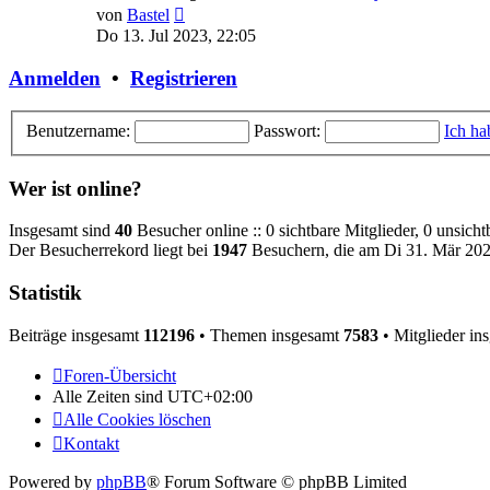
Neuester
von
Bastel
Beitrag
Do 13. Jul 2023, 22:05
Anmelden
•
Registrieren
Benutzername:
Passwort:
Ich ha
Wer ist online?
Insgesamt sind
40
Besucher online :: 0 sichtbare Mitglieder, 0 unsich
Der Besucherrekord liegt bei
1947
Besuchern, die am Di 31. Mär 2026
Statistik
Beiträge insgesamt
112196
• Themen insgesamt
7583
• Mitglieder in
Foren-Übersicht
Alle Zeiten sind
UTC+02:00
Alle Cookies löschen
Kontakt
Powered by
phpBB
® Forum Software © phpBB Limited