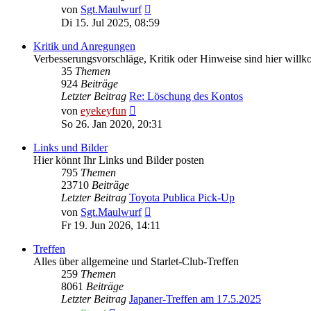
Neuester
von
Sgt.Maulwurf
Beitrag
Di 15. Jul 2025, 08:59
Kritik und Anregungen
Verbesserungsvorschläge, Kritik oder Hinweise sind hier wil
35
Themen
924
Beiträge
Letzter Beitrag
Re: Löschung des Kontos
Neuester
von
eyekeyfun
Beitrag
So 26. Jan 2020, 20:31
Links und Bilder
Hier könnt Ihr Links und Bilder posten
795
Themen
23710
Beiträge
Letzter Beitrag
Toyota Publica Pick-Up
Neuester
von
Sgt.Maulwurf
Beitrag
Fr 19. Jun 2026, 14:11
Treffen
Alles über allgemeine und Starlet-Club-Treffen
259
Themen
8061
Beiträge
Letzter Beitrag
Japaner-Treffen am 17.5.2025
Neuester