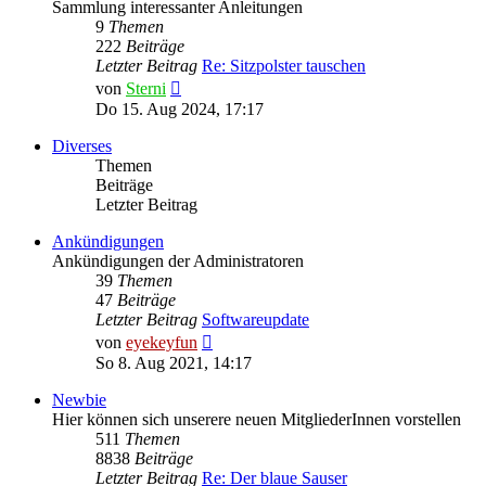
Sammlung interessanter Anleitungen
9
Themen
222
Beiträge
Letzter Beitrag
Re: Sitzpolster tauschen
Neuester
von
Sterni
Beitrag
Do 15. Aug 2024, 17:17
Diverses
Themen
Beiträge
Letzter Beitrag
Ankündigungen
Ankündigungen der Administratoren
39
Themen
47
Beiträge
Letzter Beitrag
Softwareupdate
Neuester
von
eyekeyfun
Beitrag
So 8. Aug 2021, 14:17
Newbie
Hier können sich unserere neuen MitgliederInnen vorstellen
511
Themen
8838
Beiträge
Letzter Beitrag
Re: Der blaue Sauser