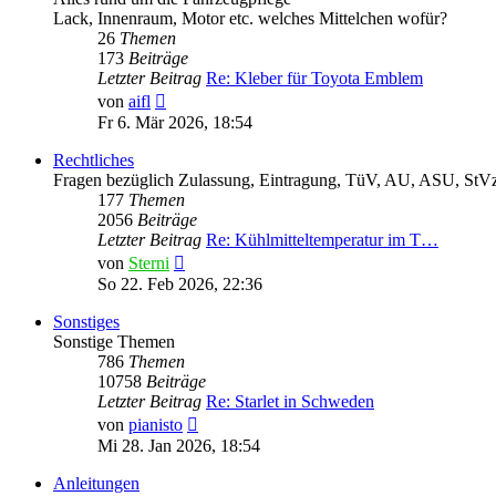
Lack, Innenraum, Motor etc. welches Mittelchen wofür?
26
Themen
173
Beiträge
Letzter Beitrag
Re: Kleber für Toyota Emblem
Neuester
von
aifl
Beitrag
Fr 6. Mär 2026, 18:54
Rechtliches
Fragen bezüglich Zulassung, Eintragung, TüV, AU, ASU, StVz
177
Themen
2056
Beiträge
Letzter Beitrag
Re: Kühlmitteltemperatur im T…
Neuester
von
Sterni
Beitrag
So 22. Feb 2026, 22:36
Sonstiges
Sonstige Themen
786
Themen
10758
Beiträge
Letzter Beitrag
Re: Starlet in Schweden
Neuester
von
pianisto
Beitrag
Mi 28. Jan 2026, 18:54
Anleitungen