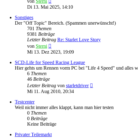
von
Sterni
Beitrag
Di 13. Mai 2025, 14:10
Sonstiges
Der "Off Topic" Bereich. (Spammen unerwünscht!)
701
Themen
9381
Beiträge
Letzter Beitrag
Re: Starlet Love Story
Neuester
von
Sterni
Beitrag
Mi 13. Dez 2023, 19:09
SCD-Life for Speed Racing League
Hier gehts um Rennen vorm PC bei "Life 4 Speed" und alles w
6
Themen
46
Beiträge
Neuester
Letzter Beitrag
von
starletdriver
Beitrag
Mi 11. Aug 2010, 20:34
Testcenter
Weil nicht immer alles klappt, kann man hier testen
0
Themen
0
Beiträge
Keine Beiträge
Privater Teilemarkt