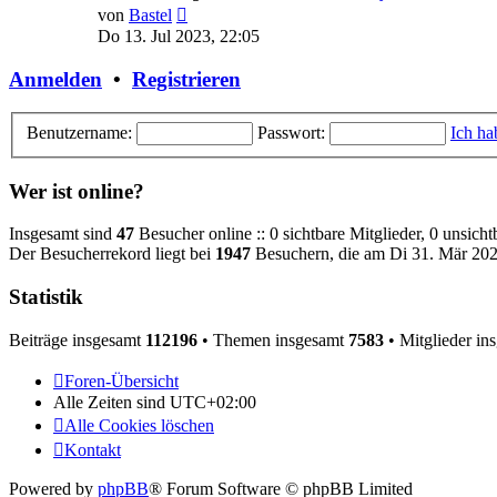
Neuester
von
Bastel
Beitrag
Do 13. Jul 2023, 22:05
Anmelden
•
Registrieren
Benutzername:
Passwort:
Ich ha
Wer ist online?
Insgesamt sind
47
Besucher online :: 0 sichtbare Mitglieder, 0 unsich
Der Besucherrekord liegt bei
1947
Besuchern, die am Di 31. Mär 2026
Statistik
Beiträge insgesamt
112196
• Themen insgesamt
7583
• Mitglieder in
Foren-Übersicht
Alle Zeiten sind
UTC+02:00
Alle Cookies löschen
Kontakt
Powered by
phpBB
® Forum Software © phpBB Limited