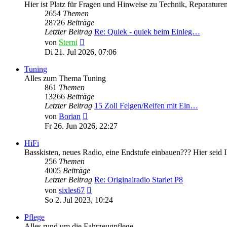
Hier ist Platz für Fragen und Hinweise zu Technik, Reparaturen
2654
Themen
28726
Beiträge
Letzter Beitrag
Re: Quiek - quiek beim Einleg…
Neuester
von
Sterni
Beitrag
Di 21. Jul 2026, 07:06
Tuning
Alles zum Thema Tuning
861
Themen
13266
Beiträge
Letzter Beitrag
15 Zoll Felgen/Reifen mit Ein…
Neuester
von
Borian
Beitrag
Fr 26. Jun 2026, 22:27
HiFi
Basskisten, neues Radio, eine Endstufe einbauen??? Hier seid Ih
256
Themen
4005
Beiträge
Letzter Beitrag
Re: Originalradio Starlet P8
Neuester
von
sixles67
Beitrag
So 2. Jul 2023, 10:24
Pflege
Alles rund um die Fahrzeugpflege