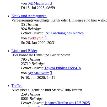
Neuester
von
Sgt.Maulwurf
Beitrag
Di 15. Jul 2025, 08:59
Kritik und Anregungen
Verbesserungsvorschläge, Kritik oder Hinweise sind hier wil
35
Themen
924
Beiträge
Letzter Beitrag
Re: Löschung des Kontos
Neuester
von
eyekeyfun
Beitrag
So 26. Jan 2020, 20:31
Links und Bilder
Hier könnt Ihr Links und Bilder posten
795
Themen
23710
Beiträge
Letzter Beitrag
Toyota Publica Pick-Up
Neuester
von
Sgt.Maulwurf
Beitrag
Fr 19. Jun 2026, 14:11
Treffen
Alles über allgemeine und Starlet-Club-Treffen
259
Themen
8061
Beiträge
Letzter Beitrag
Japaner-Treffen am 17.5.2025
Neuester