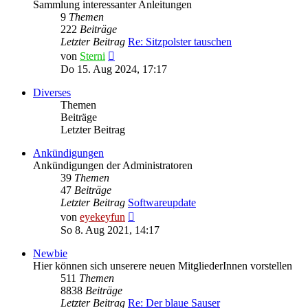
Sammlung interessanter Anleitungen
9
Themen
222
Beiträge
Letzter Beitrag
Re: Sitzpolster tauschen
Neuester
von
Sterni
Beitrag
Do 15. Aug 2024, 17:17
Diverses
Themen
Beiträge
Letzter Beitrag
Ankündigungen
Ankündigungen der Administratoren
39
Themen
47
Beiträge
Letzter Beitrag
Softwareupdate
Neuester
von
eyekeyfun
Beitrag
So 8. Aug 2021, 14:17
Newbie
Hier können sich unserere neuen MitgliederInnen vorstellen
511
Themen
8838
Beiträge
Letzter Beitrag
Re: Der blaue Sauser