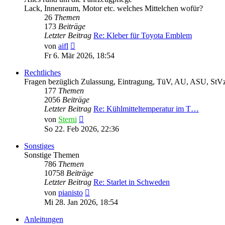
Lack, Innenraum, Motor etc. welches Mittelchen wofür?
26
Themen
173
Beiträge
Letzter Beitrag
Re: Kleber für Toyota Emblem
Neuester
von
aifl
Beitrag
Fr 6. Mär 2026, 18:54
Rechtliches
Fragen bezüglich Zulassung, Eintragung, TüV, AU, ASU, StVz
177
Themen
2056
Beiträge
Letzter Beitrag
Re: Kühlmitteltemperatur im T…
Neuester
von
Sterni
Beitrag
So 22. Feb 2026, 22:36
Sonstiges
Sonstige Themen
786
Themen
10758
Beiträge
Letzter Beitrag
Re: Starlet in Schweden
Neuester
von
pianisto
Beitrag
Mi 28. Jan 2026, 18:54
Anleitungen