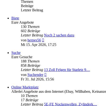
Themen
Beiträge
Letzter Beitrag
Biete
Eure Angebote
130
Themen
602
Beiträge
Letzter Beitrag
Noch 2 sachen dazu
Neuester
von
herpes56
Beitrag
Mi 15. Apr 2026, 17:25
Suche
Eure Gesuche
188
Themen
858
Beiträge
Letzter Beitrag
13 Zoll Felgen für Starletz 9…
Neuester
von
Suchender
Beitrag
Fr 31. Jul 2026, 15:56
Online Marktplatz
Allerlei Angebote aus dem Internet (Ebay, Willhaben, Keinanz
10
Themen
17
Beiträge
Letzter Beitrag
5E-FE Nockenwellen, Zylinderk…