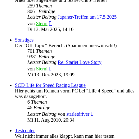
Alles über allgemeine und Starlet-Club-Treffen
259
Themen
8061
Beiträge
Letzter Beitrag
Japaner-Treffen am 17.5.2025
Neuester
von
Sterni
Beitrag
Di 13. Mai 2025, 14:10
Sonstiges
Der "Off Topic" Bereich. (Spammen unerwünscht!)
701
Themen
9381
Beiträge
Letzter Beitrag
Re: Starlet Love Story
Neuester
von
Sterni
Beitrag
Mi 13. Dez 2023, 19:09
SCD-Life for Speed Racing League
Hier gehts um Rennen vorm PC bei "Life 4 Speed" und alles
was dazugehört.
6
Themen
46
Beiträge
Neuester
Letzter Beitrag
von
starletdriver
Beitrag
Mi 11. Aug 2010, 20:34
Testcenter
Weil nicht immer alles klappt, kann man hier testen