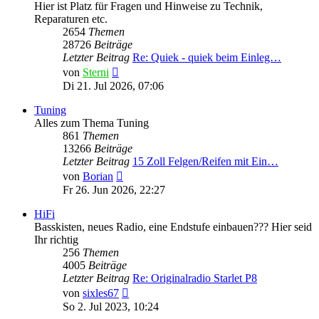
Hier ist Platz für Fragen und Hinweise zu Technik,
Reparaturen etc.
2654
Themen
28726
Beiträge
Letzter Beitrag
Re: Quiek - quiek beim Einleg…
Neuester
von
Sterni
Beitrag
Di 21. Jul 2026, 07:06
Tuning
Alles zum Thema Tuning
861
Themen
13266
Beiträge
Letzter Beitrag
15 Zoll Felgen/Reifen mit Ein…
Neuester
von
Borian
Beitrag
Fr 26. Jun 2026, 22:27
HiFi
Basskisten, neues Radio, eine Endstufe einbauen??? Hier seid
Ihr richtig
256
Themen
4005
Beiträge
Letzter Beitrag
Re: Originalradio Starlet P8
Neuester
von
sixles67
Beitrag
So 2. Jul 2023, 10:24