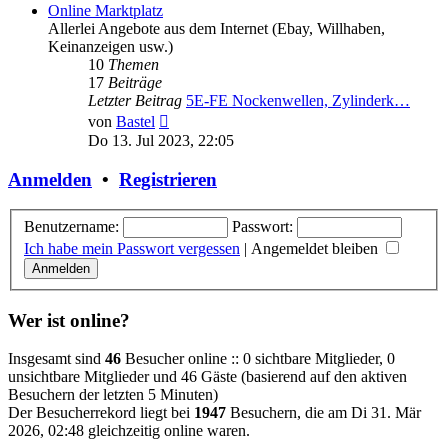
Online Marktplatz
Allerlei Angebote aus dem Internet (Ebay, Willhaben,
Keinanzeigen usw.)
10
Themen
17
Beiträge
Letzter Beitrag
5E-FE Nockenwellen, Zylinderk…
Neuester
von
Bastel
Beitrag
Do 13. Jul 2023, 22:05
Anmelden
•
Registrieren
Benutzername:
Passwort:
Ich habe mein Passwort vergessen
|
Angemeldet bleiben
Wer ist online?
Insgesamt sind
46
Besucher online :: 0 sichtbare Mitglieder, 0
unsichtbare Mitglieder und 46 Gäste (basierend auf den aktiven
Besuchern der letzten 5 Minuten)
Der Besucherrekord liegt bei
1947
Besuchern, die am Di 31. Mär
2026, 02:48 gleichzeitig online waren.