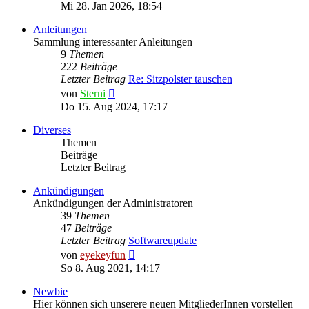
Beitrag
Mi 28. Jan 2026, 18:54
Anleitungen
Sammlung interessanter Anleitungen
9
Themen
222
Beiträge
Letzter Beitrag
Re: Sitzpolster tauschen
Neuester
von
Sterni
Beitrag
Do 15. Aug 2024, 17:17
Diverses
Themen
Beiträge
Letzter Beitrag
Ankündigungen
Ankündigungen der Administratoren
39
Themen
47
Beiträge
Letzter Beitrag
Softwareupdate
Neuester
von
eyekeyfun
Beitrag
So 8. Aug 2021, 14:17
Newbie
Hier können sich unserere neuen MitgliederInnen vorstellen