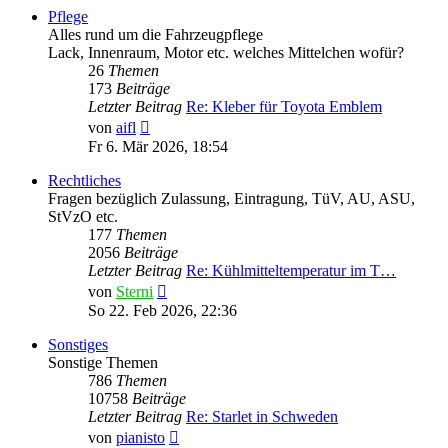
Pflege
Alles rund um die Fahrzeugpflege
Lack, Innenraum, Motor etc. welches Mittelchen wofür?
26
Themen
173
Beiträge
Letzter Beitrag
Re: Kleber für Toyota Emblem
Neuester
von
aifl
Beitrag
Fr 6. Mär 2026, 18:54
Rechtliches
Fragen bezüglich Zulassung, Eintragung, TüV, AU, ASU,
StVzO etc.
177
Themen
2056
Beiträge
Letzter Beitrag
Re: Kühlmitteltemperatur im T…
Neuester
von
Sterni
Beitrag
So 22. Feb 2026, 22:36
Sonstiges
Sonstige Themen
786
Themen
10758
Beiträge
Letzter Beitrag
Re: Starlet in Schweden
Neuester
von
pianisto