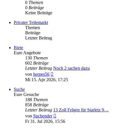
0
Themen
0
Beiträge
Keine Beiträge
Privater Teilemarkt
Themen
Beiträge
Letzter Beitrag
Biete
Eure Angebote
130
Themen
602
Beiträge
Letzter Beitrag
Noch 2 sachen dazu
Neuester
von
herpes56
Beitrag
Mi 15. Apr 2026, 17:25
Suche
Eure Gesuche
188
Themen
858
Beiträge
Letzter Beitrag
13 Zoll Felgen für Starletz 9…
Neuester
von
Suchender
Beitrag
Fr 31. Jul 2026, 15:56