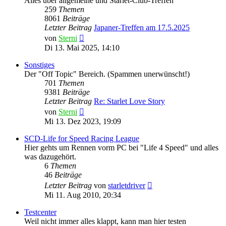
Alles über allgemeine und Starlet-Club-Treffen
259
Themen
8061
Beiträge
Letzter Beitrag
Japaner-Treffen am 17.5.2025
Neuester
von
Sterni
Beitrag
Di 13. Mai 2025, 14:10
Sonstiges
Der "Off Topic" Bereich. (Spammen unerwünscht!)
701
Themen
9381
Beiträge
Letzter Beitrag
Re: Starlet Love Story
Neuester
von
Sterni
Beitrag
Mi 13. Dez 2023, 19:09
SCD-Life for Speed Racing League
Hier gehts um Rennen vorm PC bei "Life 4 Speed" und alles
was dazugehört.
6
Themen
46
Beiträge
Neuester
Letzter Beitrag
von
starletdriver
Beitrag
Mi 11. Aug 2010, 20:34
Testcenter
Weil nicht immer alles klappt, kann man hier testen