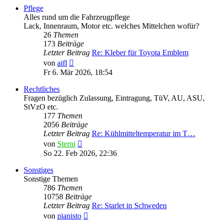
Pflege
Alles rund um die Fahrzeugpflege
Lack, Innenraum, Motor etc. welches Mittelchen wofür?
26
Themen
173
Beiträge
Letzter Beitrag
Re: Kleber für Toyota Emblem
Neuester
von
aifl
Beitrag
Fr 6. Mär 2026, 18:54
Rechtliches
Fragen bezüglich Zulassung, Eintragung, TüV, AU, ASU,
StVzO etc.
177
Themen
2056
Beiträge
Letzter Beitrag
Re: Kühlmitteltemperatur im T…
Neuester
von
Sterni
Beitrag
So 22. Feb 2026, 22:36
Sonstiges
Sonstige Themen
786
Themen
10758
Beiträge
Letzter Beitrag
Re: Starlet in Schweden
Neuester
von
pianisto