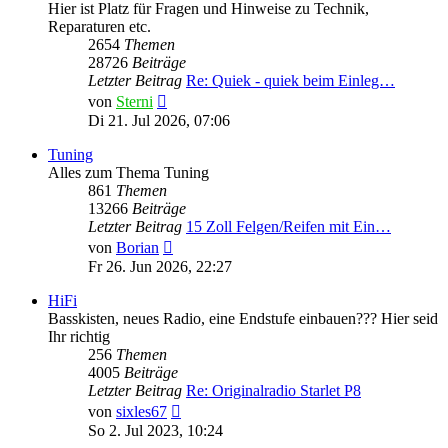
Hier ist Platz für Fragen und Hinweise zu Technik,
Reparaturen etc.
2654
Themen
28726
Beiträge
Letzter Beitrag
Re: Quiek - quiek beim Einleg…
Neuester
von
Sterni
Beitrag
Di 21. Jul 2026, 07:06
Tuning
Alles zum Thema Tuning
861
Themen
13266
Beiträge
Letzter Beitrag
15 Zoll Felgen/Reifen mit Ein…
Neuester
von
Borian
Beitrag
Fr 26. Jun 2026, 22:27
HiFi
Basskisten, neues Radio, eine Endstufe einbauen??? Hier seid
Ihr richtig
256
Themen
4005
Beiträge
Letzter Beitrag
Re: Originalradio Starlet P8
Neuester
von
sixles67
Beitrag
So 2. Jul 2023, 10:24