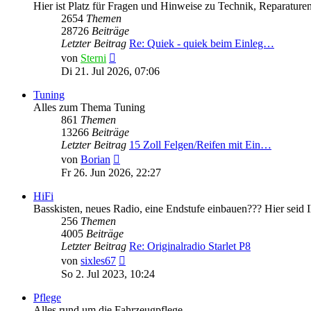
Hier ist Platz für Fragen und Hinweise zu Technik, Reparaturen
2654
Themen
28726
Beiträge
Letzter Beitrag
Re: Quiek - quiek beim Einleg…
Neuester
von
Sterni
Beitrag
Di 21. Jul 2026, 07:06
Tuning
Alles zum Thema Tuning
861
Themen
13266
Beiträge
Letzter Beitrag
15 Zoll Felgen/Reifen mit Ein…
Neuester
von
Borian
Beitrag
Fr 26. Jun 2026, 22:27
HiFi
Basskisten, neues Radio, eine Endstufe einbauen??? Hier seid Ih
256
Themen
4005
Beiträge
Letzter Beitrag
Re: Originalradio Starlet P8
Neuester
von
sixles67
Beitrag
So 2. Jul 2023, 10:24
Pflege
Alles rund um die Fahrzeugpflege