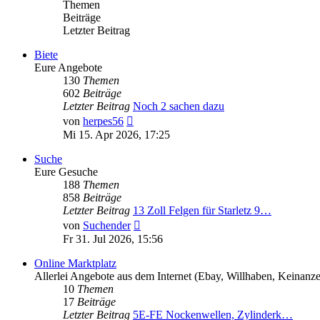
Themen
Beiträge
Letzter Beitrag
Biete
Eure Angebote
130
Themen
602
Beiträge
Letzter Beitrag
Noch 2 sachen dazu
Neuester
von
herpes56
Beitrag
Mi 15. Apr 2026, 17:25
Suche
Eure Gesuche
188
Themen
858
Beiträge
Letzter Beitrag
13 Zoll Felgen für Starletz 9…
Neuester
von
Suchender
Beitrag
Fr 31. Jul 2026, 15:56
Online Marktplatz
Allerlei Angebote aus dem Internet (Ebay, Willhaben, Keinanz
10
Themen
17
Beiträge
Letzter Beitrag
5E-FE Nockenwellen, Zylinderk…