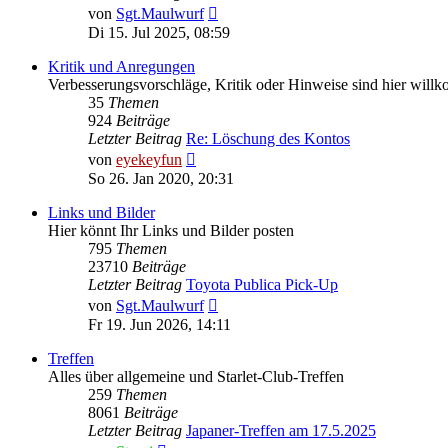
Neuester
von
Sgt.Maulwurf
Beitrag
Di 15. Jul 2025, 08:59
Kritik und Anregungen
Verbesserungsvorschläge, Kritik oder Hinweise sind hier wil
35
Themen
924
Beiträge
Letzter Beitrag
Re: Löschung des Kontos
Neuester
von
eyekeyfun
Beitrag
So 26. Jan 2020, 20:31
Links und Bilder
Hier könnt Ihr Links und Bilder posten
795
Themen
23710
Beiträge
Letzter Beitrag
Toyota Publica Pick-Up
Neuester
von
Sgt.Maulwurf
Beitrag
Fr 19. Jun 2026, 14:11
Treffen
Alles über allgemeine und Starlet-Club-Treffen
259
Themen
8061
Beiträge
Letzter Beitrag
Japaner-Treffen am 17.5.2025
Neuester