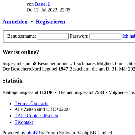
Neuester
von
Bastel
Beitrag
Do 13. Jul 2023, 22:05
Anmelden
•
Registrieren
Benutzername:
Passwort:
Ich ha
Wer ist online?
Insgesamt sind
58
Besucher online :: 1 sichtbares Mitglied, 0 unsicht
Der Besucherrekord liegt bei
1947
Besuchern, die am Di 31. Mär 2026
Statistik
Beiträge insgesamt
112196
• Themen insgesamt
7583
• Mitglieder in
Foren-Übersicht
Alle Zeiten sind
UTC+02:00
Alle Cookies löschen
Kontakt
Powered by
phpBB
® Forum Software © phpBB Limited