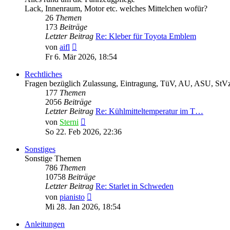
Lack, Innenraum, Motor etc. welches Mittelchen wofür?
26
Themen
173
Beiträge
Letzter Beitrag
Re: Kleber für Toyota Emblem
Neuester
von
aifl
Beitrag
Fr 6. Mär 2026, 18:54
Rechtliches
Fragen bezüglich Zulassung, Eintragung, TüV, AU, ASU, StVz
177
Themen
2056
Beiträge
Letzter Beitrag
Re: Kühlmitteltemperatur im T…
Neuester
von
Sterni
Beitrag
So 22. Feb 2026, 22:36
Sonstiges
Sonstige Themen
786
Themen
10758
Beiträge
Letzter Beitrag
Re: Starlet in Schweden
Neuester
von
pianisto
Beitrag
Mi 28. Jan 2026, 18:54
Anleitungen