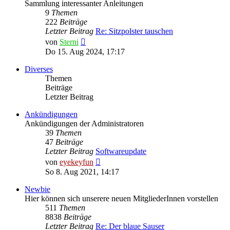
Sammlung interessanter Anleitungen
9
Themen
222
Beiträge
Letzter Beitrag
Re: Sitzpolster tauschen
Neuester
von
Sterni
Beitrag
Do 15. Aug 2024, 17:17
Diverses
Themen
Beiträge
Letzter Beitrag
Ankündigungen
Ankündigungen der Administratoren
39
Themen
47
Beiträge
Letzter Beitrag
Softwareupdate
Neuester
von
eyekeyfun
Beitrag
So 8. Aug 2021, 14:17
Newbie
Hier können sich unserere neuen MitgliederInnen vorstellen
511
Themen
8838
Beiträge
Letzter Beitrag
Re: Der blaue Sauser