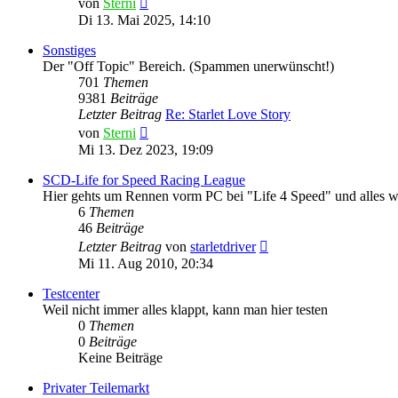
von
Sterni
Beitrag
Di 13. Mai 2025, 14:10
Sonstiges
Der "Off Topic" Bereich. (Spammen unerwünscht!)
701
Themen
9381
Beiträge
Letzter Beitrag
Re: Starlet Love Story
Neuester
von
Sterni
Beitrag
Mi 13. Dez 2023, 19:09
SCD-Life for Speed Racing League
Hier gehts um Rennen vorm PC bei "Life 4 Speed" und alles w
6
Themen
46
Beiträge
Neuester
Letzter Beitrag
von
starletdriver
Beitrag
Mi 11. Aug 2010, 20:34
Testcenter
Weil nicht immer alles klappt, kann man hier testen
0
Themen
0
Beiträge
Keine Beiträge
Privater Teilemarkt