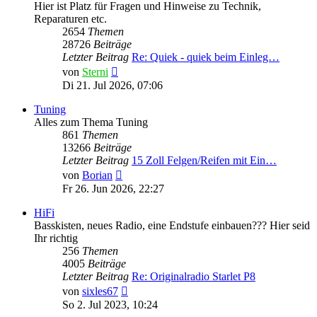
Hier ist Platz für Fragen und Hinweise zu Technik,
Reparaturen etc.
2654
Themen
28726
Beiträge
Letzter Beitrag
Re: Quiek - quiek beim Einleg…
Neuester
von
Sterni
Beitrag
Di 21. Jul 2026, 07:06
Tuning
Alles zum Thema Tuning
861
Themen
13266
Beiträge
Letzter Beitrag
15 Zoll Felgen/Reifen mit Ein…
Neuester
von
Borian
Beitrag
Fr 26. Jun 2026, 22:27
HiFi
Basskisten, neues Radio, eine Endstufe einbauen??? Hier seid
Ihr richtig
256
Themen
4005
Beiträge
Letzter Beitrag
Re: Originalradio Starlet P8
Neuester
von
sixles67
Beitrag
So 2. Jul 2023, 10:24