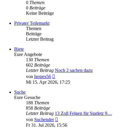
0
Themen
0
Beiträge
Keine Beiträge
Privater Teilemarkt
Themen
Beiträge
Letzter Beitrag
Biete
Eure Angebote
130
Themen
602
Beiträge
Letzter Beitrag
Noch 2 sachen dazu
Neuester
von
herpes56
Beitrag
Mi 15. Apr 2026, 17:25
Suche
Eure Gesuche
188
Themen
858
Beiträge
Letzter Beitrag
13 Zoll Felgen für Starletz 9…
Neuester
von
Suchender
Beitrag
Fr 31. Jul 2026, 15:56