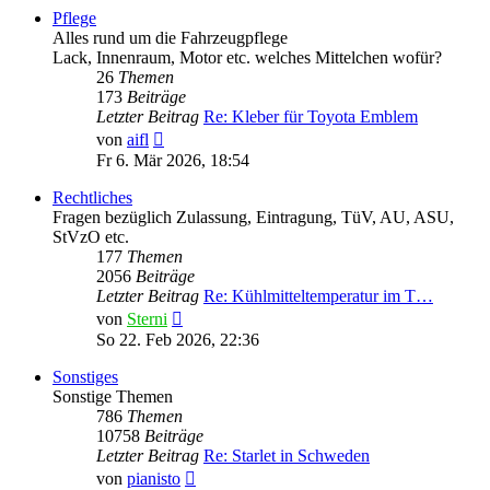
Pflege
Alles rund um die Fahrzeugpflege
Lack, Innenraum, Motor etc. welches Mittelchen wofür?
26
Themen
173
Beiträge
Letzter Beitrag
Re: Kleber für Toyota Emblem
Neuester
von
aifl
Beitrag
Fr 6. Mär 2026, 18:54
Rechtliches
Fragen bezüglich Zulassung, Eintragung, TüV, AU, ASU,
StVzO etc.
177
Themen
2056
Beiträge
Letzter Beitrag
Re: Kühlmitteltemperatur im T…
Neuester
von
Sterni
Beitrag
So 22. Feb 2026, 22:36
Sonstiges
Sonstige Themen
786
Themen
10758
Beiträge
Letzter Beitrag
Re: Starlet in Schweden
Neuester
von
pianisto