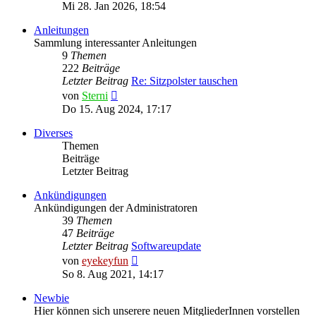
Beitrag
Mi 28. Jan 2026, 18:54
Anleitungen
Sammlung interessanter Anleitungen
9
Themen
222
Beiträge
Letzter Beitrag
Re: Sitzpolster tauschen
Neuester
von
Sterni
Beitrag
Do 15. Aug 2024, 17:17
Diverses
Themen
Beiträge
Letzter Beitrag
Ankündigungen
Ankündigungen der Administratoren
39
Themen
47
Beiträge
Letzter Beitrag
Softwareupdate
Neuester
von
eyekeyfun
Beitrag
So 8. Aug 2021, 14:17
Newbie
Hier können sich unserere neuen MitgliederInnen vorstellen