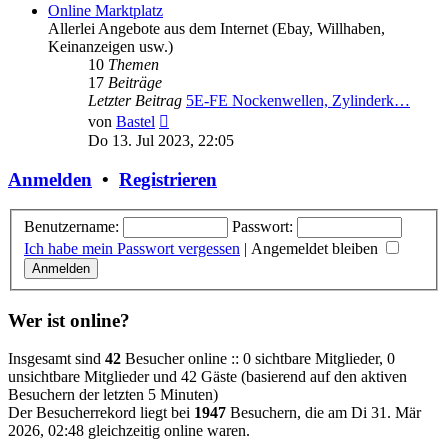
Online Marktplatz
Allerlei Angebote aus dem Internet (Ebay, Willhaben,
Keinanzeigen usw.)
10
Themen
17
Beiträge
Letzter Beitrag
5E-FE Nockenwellen, Zylinderk…
Neuester
von
Bastel
Beitrag
Do 13. Jul 2023, 22:05
Anmelden
•
Registrieren
Benutzername:
Passwort:
Ich habe mein Passwort vergessen
|
Angemeldet bleiben
Wer ist online?
Insgesamt sind
42
Besucher online :: 0 sichtbare Mitglieder, 0
unsichtbare Mitglieder und 42 Gäste (basierend auf den aktiven
Besuchern der letzten 5 Minuten)
Der Besucherrekord liegt bei
1947
Besuchern, die am Di 31. Mär
2026, 02:48 gleichzeitig online waren.