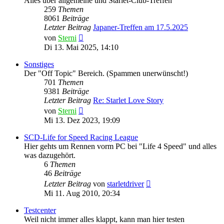
Alles über allgemeine und Starlet-Club-Treffen
259
Themen
8061
Beiträge
Letzter Beitrag
Japaner-Treffen am 17.5.2025
Neuester
von
Sterni
Beitrag
Di 13. Mai 2025, 14:10
Sonstiges
Der "Off Topic" Bereich. (Spammen unerwünscht!)
701
Themen
9381
Beiträge
Letzter Beitrag
Re: Starlet Love Story
Neuester
von
Sterni
Beitrag
Mi 13. Dez 2023, 19:09
SCD-Life for Speed Racing League
Hier gehts um Rennen vorm PC bei "Life 4 Speed" und alles
was dazugehört.
6
Themen
46
Beiträge
Neuester
Letzter Beitrag
von
starletdriver
Beitrag
Mi 11. Aug 2010, 20:34
Testcenter
Weil nicht immer alles klappt, kann man hier testen