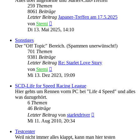
Alles über allgemeine und Starlet-Club-Treffen
259
Themen
8061
Beiträge
Letzter Beitrag
Japaner-Treffen am 17.5.2025
Neuester
von
Sterni
Beitrag
Di 13. Mai 2025, 14:10
Sonstiges
Der "Off Topic" Bereich. (Spammen unerwünscht!)
701
Themen
9381
Beiträge
Letzter Beitrag
Re: Starlet Love Story
Neuester
von
Sterni
Beitrag
Mi 13. Dez 2023, 19:09
SCD-Life for Speed Racing League
Hier gehts um Rennen vorm PC bei "Life 4 Speed" und alles
was dazugehört.
6
Themen
46
Beiträge
Neuester
Letzter Beitrag
von
starletdriver
Beitrag
Mi 11. Aug 2010, 20:34
Testcenter
Weil nicht immer alles klappt, kann man hier testen