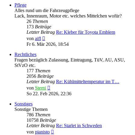
Pflege
Alles rund um die Fahrzeugpflege
Lack, Innenraum, Motor etc. welches Mittelchen wofür?
26
Themen
173
Beiträge
Letzter Beitrag
Re: Kleber für Toyota Emblem
Neuester
von
aifl
Beitrag
Fr 6. Mär 2026, 18:54
Rechtliches
Fragen bezüglich Zulassung, Eintragung, TüV, AU, ASU,
StVzO etc.
177
Themen
2056
Beiträge
Letzter Beitrag
Re: Kühlmitteltemperatur im T…
Neuester
von
Sterni
Beitrag
So 22. Feb 2026, 22:36
Sonstiges
Sonstige Themen
786
Themen
10758
Beiträge
Letzter Beitrag
Re: Starlet in Schweden
Neuester
von
pianisto