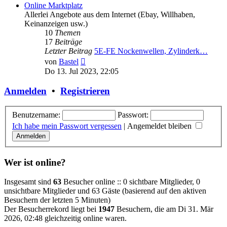
Online Marktplatz
Allerlei Angebote aus dem Internet (Ebay, Willhaben,
Keinanzeigen usw.)
10
Themen
17
Beiträge
Letzter Beitrag
5E-FE Nockenwellen, Zylinderk…
Neuester
von
Bastel
Beitrag
Do 13. Jul 2023, 22:05
Anmelden
•
Registrieren
Benutzername:
Passwort:
Ich habe mein Passwort vergessen
|
Angemeldet bleiben
Wer ist online?
Insgesamt sind
63
Besucher online :: 0 sichtbare Mitglieder, 0
unsichtbare Mitglieder und 63 Gäste (basierend auf den aktiven
Besuchern der letzten 5 Minuten)
Der Besucherrekord liegt bei
1947
Besuchern, die am Di 31. Mär
2026, 02:48 gleichzeitig online waren.