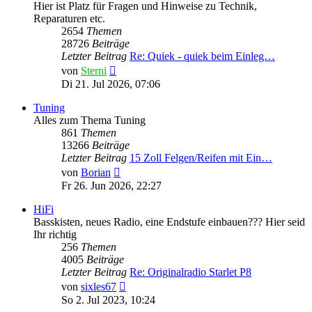
Hier ist Platz für Fragen und Hinweise zu Technik,
Reparaturen etc.
2654
Themen
28726
Beiträge
Letzter Beitrag
Re: Quiek - quiek beim Einleg…
Neuester
von
Sterni
Beitrag
Di 21. Jul 2026, 07:06
Tuning
Alles zum Thema Tuning
861
Themen
13266
Beiträge
Letzter Beitrag
15 Zoll Felgen/Reifen mit Ein…
Neuester
von
Borian
Beitrag
Fr 26. Jun 2026, 22:27
HiFi
Basskisten, neues Radio, eine Endstufe einbauen??? Hier seid
Ihr richtig
256
Themen
4005
Beiträge
Letzter Beitrag
Re: Originalradio Starlet P8
Neuester
von
sixles67
Beitrag
So 2. Jul 2023, 10:24