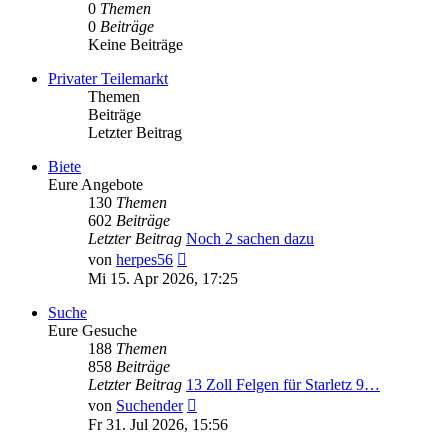
0
Themen
0
Beiträge
Keine Beiträge
Privater Teilemarkt
Themen
Beiträge
Letzter Beitrag
Biete
Eure Angebote
130
Themen
602
Beiträge
Letzter Beitrag
Noch 2 sachen dazu
Neuester
von
herpes56
Beitrag
Mi 15. Apr 2026, 17:25
Suche
Eure Gesuche
188
Themen
858
Beiträge
Letzter Beitrag
13 Zoll Felgen für Starletz 9…
Neuester
von
Suchender
Beitrag
Fr 31. Jul 2026, 15:56