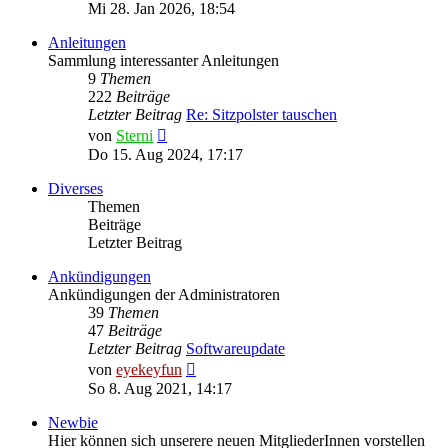
Beitrag
Mi 28. Jan 2026, 18:54
Anleitungen
Sammlung interessanter Anleitungen
9
Themen
222
Beiträge
Letzter Beitrag
Re: Sitzpolster tauschen
Neuester
von
Sterni
Beitrag
Do 15. Aug 2024, 17:17
Diverses
Themen
Beiträge
Letzter Beitrag
Ankündigungen
Ankündigungen der Administratoren
39
Themen
47
Beiträge
Letzter Beitrag
Softwareupdate
Neuester
von
eyekeyfun
Beitrag
So 8. Aug 2021, 14:17
Newbie
Hier können sich unserere neuen MitgliederInnen vorstellen