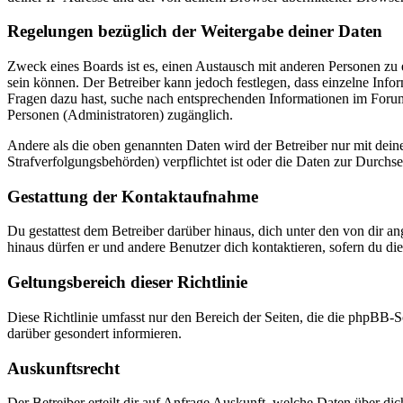
Regelungen bezüglich der Weitergabe deiner Daten
Zweck eines Boards ist es, einen Austausch mit anderen Personen zu er
sein können. Der Betreiber kann jedoch festlegen, dass einzelne Infor
Fragen dazu hast, suche nach entsprechenden Informationen im Forum 
Personen (Administratoren) zugänglich.
Andere als die oben genannten Daten wird der Betreiber nur mit deine
Strafverfolgungsbehörden) verpflichtet ist oder die Daten zur Durchset
Gestattung der Kontaktaufnahme
Du gestattest dem Betreiber darüber hinaus, dich unter den von dir a
hinaus dürfen er und andere Benutzer dich kontaktieren, sofern du die
Geltungsbereich dieser Richtlinie
Diese Richtlinie umfasst nur den Bereich der Seiten, die die phpBB-S
darüber gesondert informieren.
Auskunftsrecht
Der Betreiber erteilt dir auf Anfrage Auskunft, welche Daten über dic