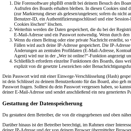
Die Forensoftware phpBB erstellt bei deinem Besuch des Board
Aufrufen des Boards erhalten bleiben. In diesen Cookies sind d
(zur Markierung dieser als gelesen/ungelesen; sofern du nicht 
Benutzer-ID, ein Authentifizierungsschlüssel und eine Session-
Cookies löschen“ löschen.
Weiterhin werden die Daten gespeichert, die du bei der Registr
E-Mail-Adresse und ein Passwort notwendig. Wenn durch den Bet
Wenn du einen Beitrag oder eine private Nachricht erstellst, so
Fällen wird auch deine IP-Adresse gespeichert. Die IP-Adress
Änderungen an zentralen Profildaten (E-Mail-Adresse, Kontoa
Agent) wird nur in der „Wer ist online?“-Funktion angezeigt un
Schließlich erfordern einzelne Funktionen des Boards, dass w
explizit von dir gesetzte Lesezeichen oder Benachrichtigungsfu
Dein Passwort wird mit einer Einwege-Verschlüsselung (Hash) gespeich
ist dein Schlüssel zu deinem Benutzerkonto für das Board, also geh m
Passwort fragen. Solltest du dein Passwort vergessen haben, so kan
deiner E-Mail-Adresse und sendet anschließend ein neu generiertes P
Gestattung der Datenspeicherung
Du gestattest dem Betreiber, die von dir eingegebenen und oben nähe
Darüber hinaus ist der Betreiber berechtigt, im Rahmen einer Intere
deiner IP-Adresse und der von deinem Browser übermittelter Browser