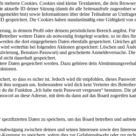
s mehrere Cookies. Cookies sind kleine Textdateien, die dein Browser 
ie aktuelle ID deiner Sitzung (damit dir alle Seitenaufrufe zugeordnet
angemeldet bist) sowie Informationen über deine Teilnahme an Umfragen
ID gespeichert. Die Cookies haben standardmäßig eine Gültigkeit von e
ierung, in deinem Profil oder deinem persönlichem Bereich angibst. Für
reiber weitere Daten als notwendig festgelegt wurden, so ist dies für 
 werden die dort eingegebenen Daten ebenfalls gespeichert. Gleiches gi
e wird weiterhin bei folgenden Aktionen gespeichert: Löschen und Änd
ktivierung, Benutzer-Passwort) und gescheiterte Anmeldeversuche. D
d nicht dauerhaft gespeichert.
eitere Daten gespeichert werden. Dazu gehören dein Abstimmungsverhal
nktionen.
ert, so dass es sicher ist. Jedoch wird dir empfohlen, dieses Passwor
it ihm sorgsam um. Insbesondere wird dich kein Vertreter des Betreibe
nst du die Funktion „Ich habe mein Passwort vergessen“ benutzen. Di
asswort an diese Adresse, mit dem du dann auf das Board zugreifen kan
r spezifizierten Daten zu speichern, um das Board betreiben und anbiet
ssenabwägung zwischen deinen und seinen Interessen sowie den Interes
-Kennung zu speichern, sofern dies zur Gefahrenabwehr oder zur recht