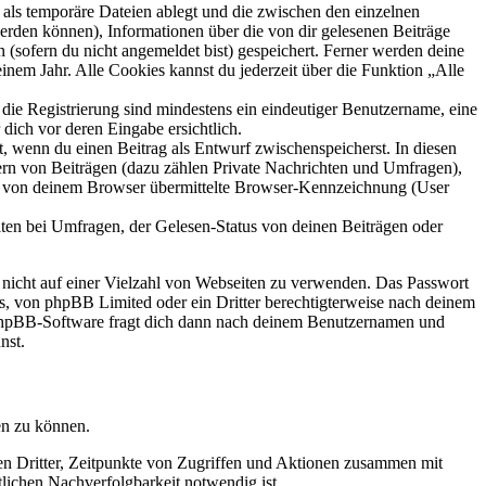
als temporäre Dateien ablegt und die zwischen den einzelnen
 werden können), Informationen über die von dir gelesenen Beiträge
 (sofern du nicht angemeldet bist) gespeichert. Ferner werden deine
inem Jahr. Alle Cookies kannst du jederzeit über die Funktion „Alle
 die Registrierung sind mindestens ein eindeutiger Benutzername, eine
dich vor deren Eingabe ersichtlich.
lt, wenn du einen Beitrag als Entwurf zwischenspeicherst. In diesen
ern von Beiträgen (dazu zählen Private Nachrichten und Umfragen),
ie von deinem Browser übermittelte Browser-Kennzeichnung (User
ten bei Umfragen, der Gelesen-Status von deinen Beiträgen oder
t nicht auf einer Vielzahl von Webseiten zu verwenden. Das Passwort
rs, von phpBB Limited oder ein Dritter berechtigterweise nach deinem
e phpBB-Software fragt dich dann nach deinem Benutzernamen und
nst.
en zu können.
sen Dritter, Zeitpunkte von Zugriffen und Aktionen zusammen mit
lichen Nachverfolgbarkeit notwendig ist.