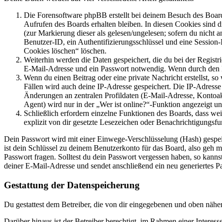
Die Forensoftware phpBB erstellt bei deinem Besuch des Board
Aufrufen des Boards erhalten bleiben. In diesen Cookies sind d
(zur Markierung dieser als gelesen/ungelesen; sofern du nicht 
Benutzer-ID, ein Authentifizierungsschlüssel und eine Session-
Cookies löschen“ löschen.
Weiterhin werden die Daten gespeichert, die du bei der Registr
E-Mail-Adresse und ein Passwort notwendig. Wenn durch den Bet
Wenn du einen Beitrag oder eine private Nachricht erstellst, so
Fällen wird auch deine IP-Adresse gespeichert. Die IP-Adress
Änderungen an zentralen Profildaten (E-Mail-Adresse, Kontoa
Agent) wird nur in der „Wer ist online?“-Funktion angezeigt un
Schließlich erfordern einzelne Funktionen des Boards, dass w
explizit von dir gesetzte Lesezeichen oder Benachrichtigungsfu
Dein Passwort wird mit einer Einwege-Verschlüsselung (Hash) gespeich
ist dein Schlüssel zu deinem Benutzerkonto für das Board, also geh m
Passwort fragen. Solltest du dein Passwort vergessen haben, so kan
deiner E-Mail-Adresse und sendet anschließend ein neu generiertes P
Gestattung der Datenspeicherung
Du gestattest dem Betreiber, die von dir eingegebenen und oben nähe
Darüber hinaus ist der Betreiber berechtigt, im Rahmen einer Intere