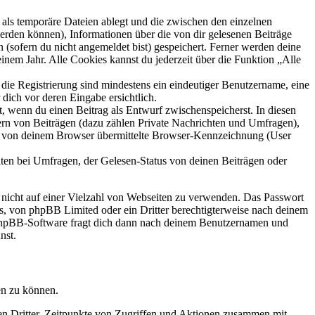
als temporäre Dateien ablegt und die zwischen den einzelnen
 werden können), Informationen über die von dir gelesenen Beiträge
 (sofern du nicht angemeldet bist) gespeichert. Ferner werden deine
inem Jahr. Alle Cookies kannst du jederzeit über die Funktion „Alle
 die Registrierung sind mindestens ein eindeutiger Benutzername, eine
dich vor deren Eingabe ersichtlich.
lt, wenn du einen Beitrag als Entwurf zwischenspeicherst. In diesen
ern von Beiträgen (dazu zählen Private Nachrichten und Umfragen),
ie von deinem Browser übermittelte Browser-Kennzeichnung (User
ten bei Umfragen, der Gelesen-Status von deinen Beiträgen oder
t nicht auf einer Vielzahl von Webseiten zu verwenden. Das Passwort
rs, von phpBB Limited oder ein Dritter berechtigterweise nach deinem
e phpBB-Software fragt dich dann nach deinem Benutzernamen und
nst.
en zu können.
sen Dritter, Zeitpunkte von Zugriffen und Aktionen zusammen mit