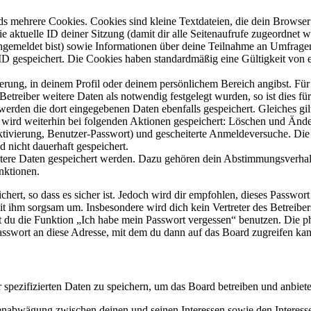
s mehrere Cookies. Cookies sind kleine Textdateien, die dein Browser 
ie aktuelle ID deiner Sitzung (damit dir alle Seitenaufrufe zugeordnet
angemeldet bist) sowie Informationen über deine Teilnahme an Umfragen
ID gespeichert. Die Cookies haben standardmäßig eine Gültigkeit von e
ierung, in deinem Profil oder deinem persönlichem Bereich angibst. Für
reiber weitere Daten als notwendig festgelegt wurden, so ist dies für 
 werden die dort eingegebenen Daten ebenfalls gespeichert. Gleiches gi
e wird weiterhin bei folgenden Aktionen gespeichert: Löschen und Änd
ktivierung, Benutzer-Passwort) und gescheiterte Anmeldeversuche. D
d nicht dauerhaft gespeichert.
eitere Daten gespeichert werden. Dazu gehören dein Abstimmungsverhal
nktionen.
ert, so dass es sicher ist. Jedoch wird dir empfohlen, dieses Passwor
it ihm sorgsam um. Insbesondere wird dich kein Vertreter des Betreibe
nst du die Funktion „Ich habe mein Passwort vergessen“ benutzen. Di
asswort an diese Adresse, mit dem du dann auf das Board zugreifen kan
r spezifizierten Daten zu speichern, um das Board betreiben und anbiet
ssenabwägung zwischen deinen und seinen Interessen sowie den Interes