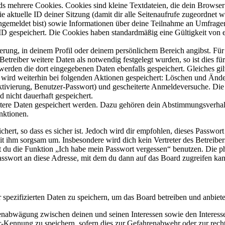
s mehrere Cookies. Cookies sind kleine Textdateien, die dein Browser 
ie aktuelle ID deiner Sitzung (damit dir alle Seitenaufrufe zugeordnet
angemeldet bist) sowie Informationen über deine Teilnahme an Umfragen
ID gespeichert. Die Cookies haben standardmäßig eine Gültigkeit von e
ierung, in deinem Profil oder deinem persönlichem Bereich angibst. Für
reiber weitere Daten als notwendig festgelegt wurden, so ist dies für 
 werden die dort eingegebenen Daten ebenfalls gespeichert. Gleiches gi
e wird weiterhin bei folgenden Aktionen gespeichert: Löschen und Änd
ktivierung, Benutzer-Passwort) und gescheiterte Anmeldeversuche. D
d nicht dauerhaft gespeichert.
eitere Daten gespeichert werden. Dazu gehören dein Abstimmungsverhal
nktionen.
ert, so dass es sicher ist. Jedoch wird dir empfohlen, dieses Passwor
it ihm sorgsam um. Insbesondere wird dich kein Vertreter des Betreibe
nst du die Funktion „Ich habe mein Passwort vergessen“ benutzen. Di
asswort an diese Adresse, mit dem du dann auf das Board zugreifen kan
r spezifizierten Daten zu speichern, um das Board betreiben und anbiet
ssenabwägung zwischen deinen und seinen Interessen sowie den Interes
-Kennung zu speichern, sofern dies zur Gefahrenabwehr oder zur recht