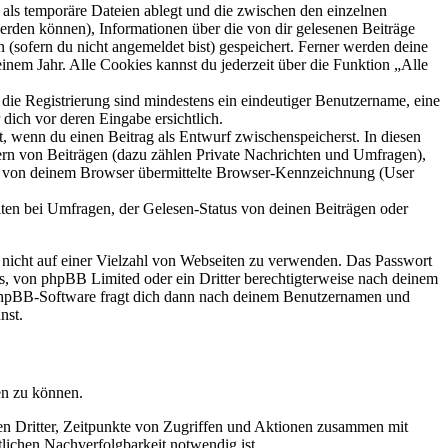
als temporäre Dateien ablegt und die zwischen den einzelnen
 werden können), Informationen über die von dir gelesenen Beiträge
 (sofern du nicht angemeldet bist) gespeichert. Ferner werden deine
inem Jahr. Alle Cookies kannst du jederzeit über die Funktion „Alle
 die Registrierung sind mindestens ein eindeutiger Benutzername, eine
dich vor deren Eingabe ersichtlich.
lt, wenn du einen Beitrag als Entwurf zwischenspeicherst. In diesen
ern von Beiträgen (dazu zählen Private Nachrichten und Umfragen),
ie von deinem Browser übermittelte Browser-Kennzeichnung (User
ten bei Umfragen, der Gelesen-Status von deinen Beiträgen oder
t nicht auf einer Vielzahl von Webseiten zu verwenden. Das Passwort
rs, von phpBB Limited oder ein Dritter berechtigterweise nach deinem
e phpBB-Software fragt dich dann nach deinem Benutzernamen und
nst.
en zu können.
sen Dritter, Zeitpunkte von Zugriffen und Aktionen zusammen mit
lichen Nachverfolgbarkeit notwendig ist.