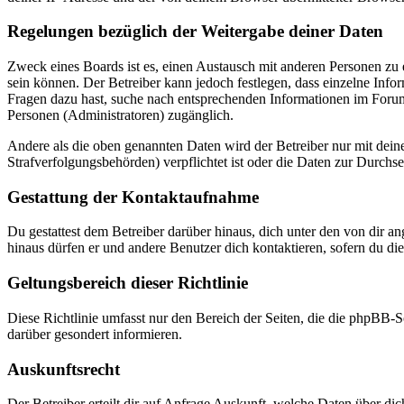
Regelungen bezüglich der Weitergabe deiner Daten
Zweck eines Boards ist es, einen Austausch mit anderen Personen zu er
sein können. Der Betreiber kann jedoch festlegen, dass einzelne Infor
Fragen dazu hast, suche nach entsprechenden Informationen im Forum 
Personen (Administratoren) zugänglich.
Andere als die oben genannten Daten wird der Betreiber nur mit deine
Strafverfolgungsbehörden) verpflichtet ist oder die Daten zur Durchset
Gestattung der Kontaktaufnahme
Du gestattest dem Betreiber darüber hinaus, dich unter den von dir a
hinaus dürfen er und andere Benutzer dich kontaktieren, sofern du die
Geltungsbereich dieser Richtlinie
Diese Richtlinie umfasst nur den Bereich der Seiten, die die phpBB-S
darüber gesondert informieren.
Auskunftsrecht
Der Betreiber erteilt dir auf Anfrage Auskunft, welche Daten über dic