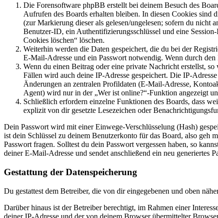
Die Forensoftware phpBB erstellt bei deinem Besuch des Board
Aufrufen des Boards erhalten bleiben. In diesen Cookies sind d
(zur Markierung dieser als gelesen/ungelesen; sofern du nicht 
Benutzer-ID, ein Authentifizierungsschlüssel und eine Session-
Cookies löschen“ löschen.
Weiterhin werden die Daten gespeichert, die du bei der Registr
E-Mail-Adresse und ein Passwort notwendig. Wenn durch den Bet
Wenn du einen Beitrag oder eine private Nachricht erstellst, so
Fällen wird auch deine IP-Adresse gespeichert. Die IP-Adress
Änderungen an zentralen Profildaten (E-Mail-Adresse, Kontoa
Agent) wird nur in der „Wer ist online?“-Funktion angezeigt un
Schließlich erfordern einzelne Funktionen des Boards, dass w
explizit von dir gesetzte Lesezeichen oder Benachrichtigungsfu
Dein Passwort wird mit einer Einwege-Verschlüsselung (Hash) gespeich
ist dein Schlüssel zu deinem Benutzerkonto für das Board, also geh m
Passwort fragen. Solltest du dein Passwort vergessen haben, so kan
deiner E-Mail-Adresse und sendet anschließend ein neu generiertes P
Gestattung der Datenspeicherung
Du gestattest dem Betreiber, die von dir eingegebenen und oben nähe
Darüber hinaus ist der Betreiber berechtigt, im Rahmen einer Intere
deiner IP-Adresse und der von deinem Browser übermittelter Browser