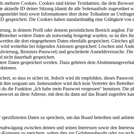
s mehrere Cookies. Cookies sind kleine Textdateien, die dein Browser 
ie aktuelle ID deiner Sitzung (damit dir alle Seitenaufrufe zugeordnet
angemeldet bist) sowie Informationen über deine Teilnahme an Umfragen
ID gespeichert. Die Cookies haben standardmäßig eine Gültigkeit von e
ierung, in deinem Profil oder deinem persönlichem Bereich angibst. Für
reiber weitere Daten als notwendig festgelegt wurden, so ist dies für 
 werden die dort eingegebenen Daten ebenfalls gespeichert. Gleiches gi
e wird weiterhin bei folgenden Aktionen gespeichert: Löschen und Änd
ktivierung, Benutzer-Passwort) und gescheiterte Anmeldeversuche. D
d nicht dauerhaft gespeichert.
eitere Daten gespeichert werden. Dazu gehören dein Abstimmungsverhal
nktionen.
ert, so dass es sicher ist. Jedoch wird dir empfohlen, dieses Passwor
it ihm sorgsam um. Insbesondere wird dich kein Vertreter des Betreibe
nst du die Funktion „Ich habe mein Passwort vergessen“ benutzen. Di
asswort an diese Adresse, mit dem du dann auf das Board zugreifen kan
r spezifizierten Daten zu speichern, um das Board betreiben und anbiet
ssenabwägung zwischen deinen und seinen Interessen sowie den Interes
-Kennung zu speichern, sofern dies zur Gefahrenabwehr oder zur recht