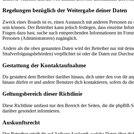
Regelungen bezüglich der Weitergabe deiner Daten
Zweck eines Boards ist es, einen Austausch mit anderen Personen zu er
sein können. Der Betreiber kann jedoch festlegen, dass einzelne Infor
Fragen dazu hast, suche nach entsprechenden Informationen im Forum 
Personen (Administratoren) zugänglich.
Andere als die oben genannten Daten wird der Betreiber nur mit deine
Strafverfolgungsbehörden) verpflichtet ist oder die Daten zur Durchset
Gestattung der Kontaktaufnahme
Du gestattest dem Betreiber darüber hinaus, dich unter den von dir a
hinaus dürfen er und andere Benutzer dich kontaktieren, sofern du die
Geltungsbereich dieser Richtlinie
Diese Richtlinie umfasst nur den Bereich der Seiten, die die phpBB-S
darüber gesondert informieren.
Auskunftsrecht
Der Betreiber erteilt dir auf Anfrage Auskunft, welche Daten über dic