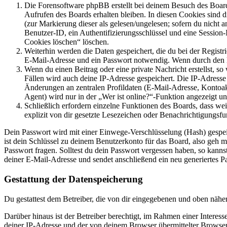
Die Forensoftware phpBB erstellt bei deinem Besuch des Board
Aufrufen des Boards erhalten bleiben. In diesen Cookies sind d
(zur Markierung dieser als gelesen/ungelesen; sofern du nicht 
Benutzer-ID, ein Authentifizierungsschlüssel und eine Session-
Cookies löschen“ löschen.
Weiterhin werden die Daten gespeichert, die du bei der Registr
E-Mail-Adresse und ein Passwort notwendig. Wenn durch den Bet
Wenn du einen Beitrag oder eine private Nachricht erstellst, so
Fällen wird auch deine IP-Adresse gespeichert. Die IP-Adress
Änderungen an zentralen Profildaten (E-Mail-Adresse, Kontoa
Agent) wird nur in der „Wer ist online?“-Funktion angezeigt un
Schließlich erfordern einzelne Funktionen des Boards, dass w
explizit von dir gesetzte Lesezeichen oder Benachrichtigungsfu
Dein Passwort wird mit einer Einwege-Verschlüsselung (Hash) gespeich
ist dein Schlüssel zu deinem Benutzerkonto für das Board, also geh m
Passwort fragen. Solltest du dein Passwort vergessen haben, so kan
deiner E-Mail-Adresse und sendet anschließend ein neu generiertes P
Gestattung der Datenspeicherung
Du gestattest dem Betreiber, die von dir eingegebenen und oben nähe
Darüber hinaus ist der Betreiber berechtigt, im Rahmen einer Intere
deiner IP-Adresse und der von deinem Browser übermittelter Browser