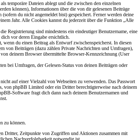
als temporäre Dateien ablegt und die zwischen den einzelnen
 werden können), Informationen über die von dir gelesenen Beiträge
 (sofern du nicht angemeldet bist) gespeichert. Ferner werden deine
inem Jahr. Alle Cookies kannst du jederzeit über die Funktion „Alle
 die Registrierung sind mindestens ein eindeutiger Benutzername, eine
dich vor deren Eingabe ersichtlich.
lt, wenn du einen Beitrag als Entwurf zwischenspeicherst. In diesen
ern von Beiträgen (dazu zählen Private Nachrichten und Umfragen),
ie von deinem Browser übermittelte Browser-Kennzeichnung (User
ten bei Umfragen, der Gelesen-Status von deinen Beiträgen oder
t nicht auf einer Vielzahl von Webseiten zu verwenden. Das Passwort
rs, von phpBB Limited oder ein Dritter berechtigterweise nach deinem
e phpBB-Software fragt dich dann nach deinem Benutzernamen und
nst.
en zu können.
sen Dritter, Zeitpunkte von Zugriffen und Aktionen zusammen mit
lichen Nachverfolgbarkeit notwendig ist.