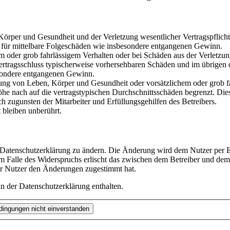
rper und Gesundheit und der Verletzung wesentlicher Vertragspflichten
ch für mittelbare Folgeschäden wie insbesondere entgangenen Gewinn.
em oder grob fahrlässigem Verhalten oder bei Schäden aus der Verletz
i Vertragsschluss typischerweise vorhersehbaren Schäden und im übrigen
besondere entgangenen Gewinn.
ng von Leben, Körper und Gesundheit oder vorsätzlichem oder grob fah
e nach auf die vertragstypischen Durchschnittsschäden begrenzt. Dies
h zugunsten der Mitarbeiter und Erfüllungsgehilfen des Betreibers.
bleiben unberührt.
e Datenschutzerklärung zu ändern. Die Änderung wird dem Nutzer per E-
m Falle des Widerspruchs erlischt das zwischen dem Betreiber und dem 
er Nutzer den Änderungen zugestimmt hat.
n der Datenschutzerklärung enthalten.