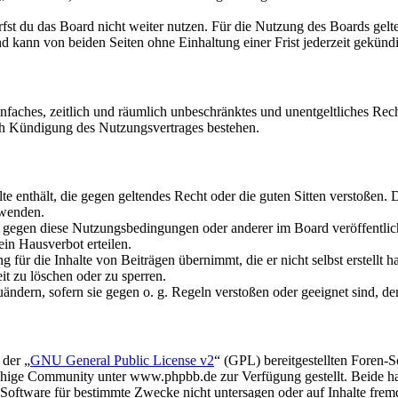
fst du das Board nicht weiter nutzen. Für die Nutzung des Boards gelten
 kann von beiden Seiten ohne Einhaltung einer Frist jederzeit gekünd
 einfaches, zeitlich und räumlich unbeschränktes und unentgeltliches R
ch Kündigung des Nutzungsvertrages bestehen.
alte enthält, die gegen geltendes Recht oder die guten Sitten verstoßen. 
rwenden.
n gegen diese Nutzungsbedingungen oder anderer im Board veröffentli
in Hausverbot erteilen.
für die Inhalte von Beiträgen übernimmt, die er nicht selbst erstellt 
it zu löschen oder zu sperren.
uändern, sofern sie gegen o. g. Regeln verstoßen oder geeignet sind, 
 der „
GNU General Public License v2
“ (GPL) bereitgestellten Foren
hige Community unter www.phpbb.de zur Verfügung gestellt. Beide hab
oftware für bestimmte Zwecke nicht untersagen oder auf Inhalte frem