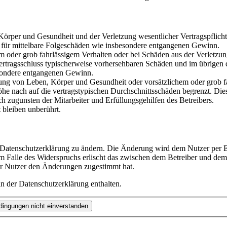
rper und Gesundheit und der Verletzung wesentlicher Vertragspflichten
ch für mittelbare Folgeschäden wie insbesondere entgangenen Gewinn.
em oder grob fahrlässigem Verhalten oder bei Schäden aus der Verletz
i Vertragsschluss typischerweise vorhersehbaren Schäden und im übrigen
besondere entgangenen Gewinn.
ng von Leben, Körper und Gesundheit oder vorsätzlichem oder grob fah
e nach auf die vertragstypischen Durchschnittsschäden begrenzt. Dies
h zugunsten der Mitarbeiter und Erfüllungsgehilfen des Betreibers.
bleiben unberührt.
e Datenschutzerklärung zu ändern. Die Änderung wird dem Nutzer per E-
m Falle des Widerspruchs erlischt das zwischen dem Betreiber und dem 
er Nutzer den Änderungen zugestimmt hat.
n der Datenschutzerklärung enthalten.