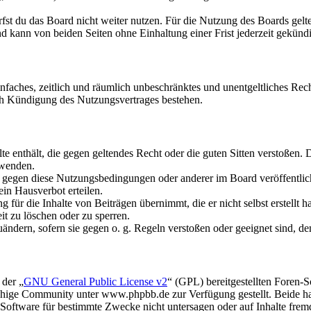
fst du das Board nicht weiter nutzen. Für die Nutzung des Boards gelten
 kann von beiden Seiten ohne Einhaltung einer Frist jederzeit gekünd
 einfaches, zeitlich und räumlich unbeschränktes und unentgeltliches R
ch Kündigung des Nutzungsvertrages bestehen.
alte enthält, die gegen geltendes Recht oder die guten Sitten verstoßen. 
rwenden.
n gegen diese Nutzungsbedingungen oder anderer im Board veröffentli
in Hausverbot erteilen.
für die Inhalte von Beiträgen übernimmt, die er nicht selbst erstellt 
it zu löschen oder zu sperren.
uändern, sofern sie gegen o. g. Regeln verstoßen oder geeignet sind, 
 der „
GNU General Public License v2
“ (GPL) bereitgestellten Foren
hige Community unter www.phpbb.de zur Verfügung gestellt. Beide hab
oftware für bestimmte Zwecke nicht untersagen oder auf Inhalte frem