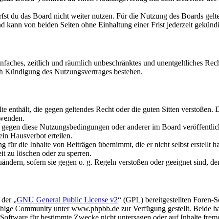
fst du das Board nicht weiter nutzen. Für die Nutzung des Boards gelten
 kann von beiden Seiten ohne Einhaltung einer Frist jederzeit gekünd
 einfaches, zeitlich und räumlich unbeschränktes und unentgeltliches R
ch Kündigung des Nutzungsvertrages bestehen.
alte enthält, die gegen geltendes Recht oder die guten Sitten verstoßen. 
rwenden.
n gegen diese Nutzungsbedingungen oder anderer im Board veröffentli
in Hausverbot erteilen.
für die Inhalte von Beiträgen übernimmt, die er nicht selbst erstellt 
it zu löschen oder zu sperren.
uändern, sofern sie gegen o. g. Regeln verstoßen oder geeignet sind, 
 der „
GNU General Public License v2
“ (GPL) bereitgestellten Foren
hige Community unter www.phpbb.de zur Verfügung gestellt. Beide hab
oftware für bestimmte Zwecke nicht untersagen oder auf Inhalte frem