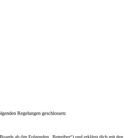
olgenden Regelungen geschlossen:
rds ab (im Folgenden „Betreiber“) und erklärst dich mit den