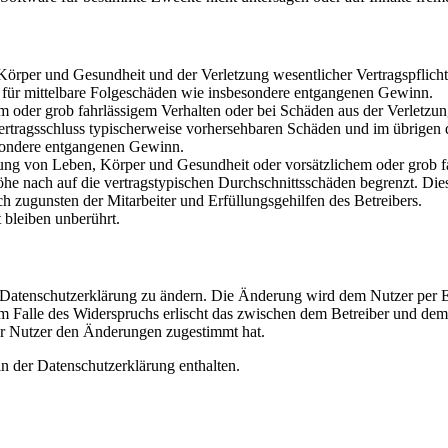
rper und Gesundheit und der Verletzung wesentlicher Vertragspflichten
ch für mittelbare Folgeschäden wie insbesondere entgangenen Gewinn.
em oder grob fahrlässigem Verhalten oder bei Schäden aus der Verletz
i Vertragsschluss typischerweise vorhersehbaren Schäden und im übrigen
besondere entgangenen Gewinn.
ng von Leben, Körper und Gesundheit oder vorsätzlichem oder grob fah
e nach auf die vertragstypischen Durchschnittsschäden begrenzt. Dies
h zugunsten der Mitarbeiter und Erfüllungsgehilfen des Betreibers.
bleiben unberührt.
e Datenschutzerklärung zu ändern. Die Änderung wird dem Nutzer per E-
m Falle des Widerspruchs erlischt das zwischen dem Betreiber und dem 
er Nutzer den Änderungen zugestimmt hat.
n der Datenschutzerklärung enthalten.