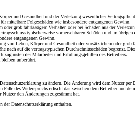
rper und Gesundheit und der Verletzung wesentlicher Vertragspflichten
ch für mittelbare Folgeschäden wie insbesondere entgangenen Gewinn.
em oder grob fahrlässigem Verhalten oder bei Schäden aus der Verletz
i Vertragsschluss typischerweise vorhersehbaren Schäden und im übrigen
besondere entgangenen Gewinn.
ng von Leben, Körper und Gesundheit oder vorsätzlichem oder grob fah
e nach auf die vertragstypischen Durchschnittsschäden begrenzt. Dies
h zugunsten der Mitarbeiter und Erfüllungsgehilfen des Betreibers.
bleiben unberührt.
e Datenschutzerklärung zu ändern. Die Änderung wird dem Nutzer per E-
m Falle des Widerspruchs erlischt das zwischen dem Betreiber und dem 
er Nutzer den Änderungen zugestimmt hat.
n der Datenschutzerklärung enthalten.