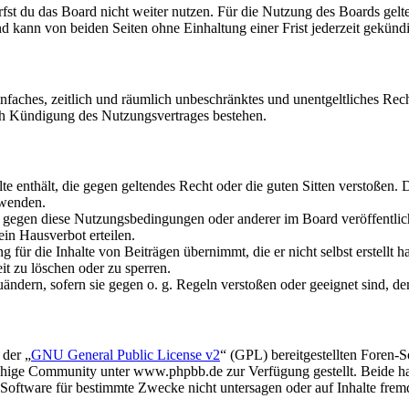
fst du das Board nicht weiter nutzen. Für die Nutzung des Boards gelten
 kann von beiden Seiten ohne Einhaltung einer Frist jederzeit gekünd
 einfaches, zeitlich und räumlich unbeschränktes und unentgeltliches R
ch Kündigung des Nutzungsvertrages bestehen.
alte enthält, die gegen geltendes Recht oder die guten Sitten verstoßen. 
rwenden.
n gegen diese Nutzungsbedingungen oder anderer im Board veröffentli
in Hausverbot erteilen.
für die Inhalte von Beiträgen übernimmt, die er nicht selbst erstellt 
it zu löschen oder zu sperren.
uändern, sofern sie gegen o. g. Regeln verstoßen oder geeignet sind, 
 der „
GNU General Public License v2
“ (GPL) bereitgestellten Foren
hige Community unter www.phpbb.de zur Verfügung gestellt. Beide hab
oftware für bestimmte Zwecke nicht untersagen oder auf Inhalte frem