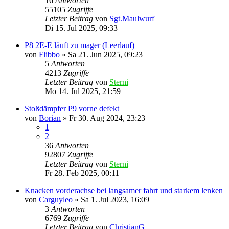
16
Antworten
55105
Zugriffe
Letzter Beitrag
von
Sgt.Maulwurf
Di 15. Jul 2025, 09:33
P8 2E-E läuft zu mager (Leerlauf)
von
Flibbo
»
Sa 21. Jun 2025, 09:23
5
Antworten
4213
Zugriffe
Letzter Beitrag
von
Sterni
Mo 14. Jul 2025, 21:59
Stoßdämpfer P9 vorne defekt
von
Borian
»
Fr 30. Aug 2024, 23:23
1
2
36
Antworten
92807
Zugriffe
Letzter Beitrag
von
Sterni
Fr 28. Feb 2025, 00:11
Knacken vorderachse bei langsamer fahrt und starkem lenken
von
Carguyleo
»
Sa 1. Jul 2023, 16:09
3
Antworten
6769
Zugriffe
Letzter Beitrag
von
ChristianG