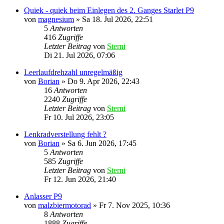
Quiek - quiek beim Einlegen des 2. Ganges Starlet P9
von
magnesium
»
Sa 18. Jul 2026, 22:51
5
Antworten
416
Zugriffe
Letzter Beitrag
von
Sterni
Di 21. Jul 2026, 07:06
Leerlaufdrehzahl unregelmäßig
von
Borian
»
Do 9. Apr 2026, 22:43
16
Antworten
2240
Zugriffe
Letzter Beitrag
von
Sterni
Fr 10. Jul 2026, 23:05
Lenkradverstellung fehlt ?
von
Borian
»
Sa 6. Jun 2026, 17:45
5
Antworten
585
Zugriffe
Letzter Beitrag
von
Sterni
Fr 12. Jun 2026, 21:40
Anlasser P9
von
malzbiermotorad
»
Fr 7. Nov 2025, 10:36
8
Antworten
1888
Zugriffe