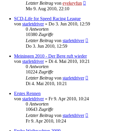
Letzter Beitrag
von
eyekeyfun
Mo 9. Aug 2010, 22:10
SCD-Life for Speed Racing League
von
starletdriver
»
Do 3. Jun 2010, 12:59
0
Antworten
10380
Zugriffe
Letzter Beitrag
von
starletdriver
Do 3. Jun 2010, 12:59
Meiningen 2010 - Der Berg ruft wieder
von
starletdriver
»
Di 4. Mai 2010, 10:21
0
Antworten
10224
Zugriffe
Letzter Beitrag
von
starletdriver
Di 4. Mai 2010, 10:21
Erstes Rennen
von
starletdriver
»
Fr 9. Apr 2010, 10:24
0
Antworten
10643
Zugriffe
Letzter Beitrag
von
starletdriver
Fr 9. Apr 2010, 10:24
Frohe Weihnachten 2009