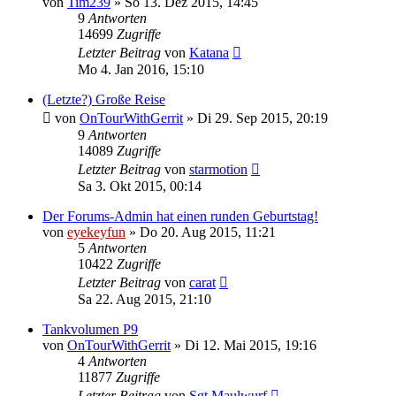
von
Tim239
»
So 13. Dez 2015, 14:45
9
Antworten
14699
Zugriffe
Letzter Beitrag
von
Katana
Mo 4. Jan 2016, 15:10
(Letzte?) Große Reise
von
OnTourWithGerrit
»
Di 29. Sep 2015, 20:19
9
Antworten
14089
Zugriffe
Letzter Beitrag
von
starmotion
Sa 3. Okt 2015, 00:14
Der Forums-Admin hat einen runden Geburtstag!
von
eyekeyfun
»
Do 20. Aug 2015, 11:21
5
Antworten
10422
Zugriffe
Letzter Beitrag
von
carat
Sa 22. Aug 2015, 21:10
Tankvolumen P9
von
OnTourWithGerrit
»
Di 12. Mai 2015, 19:16
4
Antworten
11877
Zugriffe
Letzter Beitrag
von
Sgt.Maulwurf