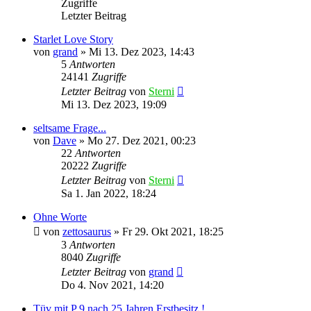
Zugriffe
Letzter Beitrag
Starlet Love Story
von
grand
»
Mi 13. Dez 2023, 14:43
5
Antworten
24141
Zugriffe
Letzter Beitrag
von
Sterni
Mi 13. Dez 2023, 19:09
seltsame Frage...
von
Dave
»
Mo 27. Dez 2021, 00:23
22
Antworten
20222
Zugriffe
Letzter Beitrag
von
Sterni
Sa 1. Jan 2022, 18:24
Ohne Worte
von
zettosaurus
»
Fr 29. Okt 2021, 18:25
3
Antworten
8040
Zugriffe
Letzter Beitrag
von
grand
Do 4. Nov 2021, 14:20
Tüv mit P 9 nach 25 Jahren Erstbesitz !