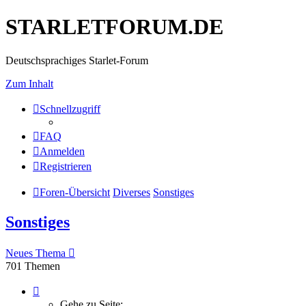
STARLETFORUM.DE
Deutschsprachiges Starlet-Forum
Zum Inhalt
Schnellzugriff
FAQ
Anmelden
Registrieren
Foren-Übersicht
Diverses
Sonstiges
Sonstiges
Neues Thema
701 Themen
Seite
1
Gehe zu Seite: