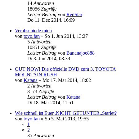
14
Antworten
18056
Zugriffe
Letzter Beitrag
von
RedStar
Do 11. Dez 2014, 16:09
Verabschiede mich
von
toyo.fan
»
So 1. Jun 2014, 13:27
5
Antworten
10851
Zugriffe
Letzter Beitrag
von
Bananajoe888
Di 3. Jun 2014, 08:39
OUT NOW! Die offizielle DVD zum 3. TOYOTA
MOUNTAIN RUSH
von
Katana
»
Mo 17. Mär 2014, 18:02
2
Antworten
8173
Zugriffe
Letzter Beitrag
von
Katana
Di 18. Mär 2014, 11:51
Wie schnell ist Euer..NICHT GETUNTER..Starlet?
von
toyo.fan
»
So 5. Mai 2013, 19:55
1
2
35
Antworten