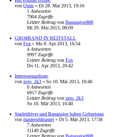
Bin erstmal offline
von
Quite
»
Di 28. Mai 2013, 19:16
1
Antworten
7904
Zugriffe
Letzter Beitrag
von
Bananajoe888
Mi 29. Mai 2013, 08:09
GROßRAND IN REITSTALL
von
Fox
»
Mo 8. Apr 2013, 16:54
4
Antworten
9997
Zugriffe
Letzter Beitrag
von
Fox
Do 11. Apr 2013, 20:42
Interessenanfrage
von
zero_2k3
»
So 10. Mär 2013, 10:40
0
Antworten
6917
Zugriffe
Letzter Beitrag
von
zero_2k3
So 10. Mär 2013, 10:40
Starletdriver und Bananajoe haben Geburtstag
von
masterofdisaster
»
Di 5. Mär 2013, 17:58
7
Antworten
11149
Zugriffe
Letzter Beitrag
von
Bananajoe888