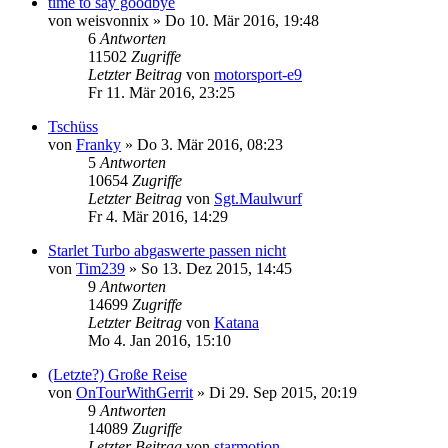
time to say goodbye
von
weisvonnix
»
Do 10. Mär 2016, 19:48
6
Antworten
11502
Zugriffe
Letzter Beitrag
von
motorsport-e9
Fr 11. Mär 2016, 23:25
Tschüss
von
Franky
»
Do 3. Mär 2016, 08:23
5
Antworten
10654
Zugriffe
Letzter Beitrag
von
Sgt.Maulwurf
Fr 4. Mär 2016, 14:29
Starlet Turbo abgaswerte passen nicht
von
Tim239
»
So 13. Dez 2015, 14:45
9
Antworten
14699
Zugriffe
Letzter Beitrag
von
Katana
Mo 4. Jan 2016, 15:10
(Letzte?) Große Reise
von
OnTourWithGerrit
»
Di 29. Sep 2015, 20:19
9
Antworten
14089
Zugriffe
Letzter Beitrag
von
starmotion