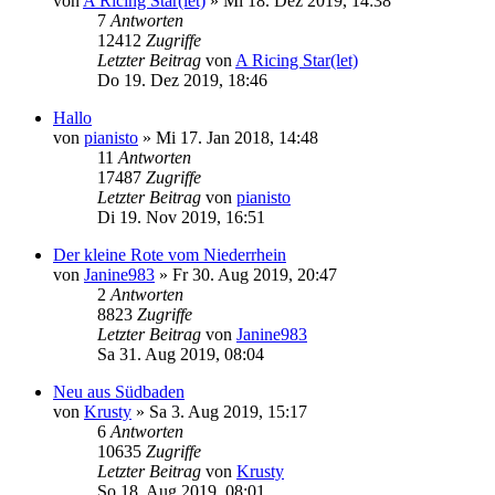
von
A Ricing Star(let)
»
Mi 18. Dez 2019, 14:38
7
Antworten
12412
Zugriffe
Letzter Beitrag
von
A Ricing Star(let)
Do 19. Dez 2019, 18:46
Hallo
von
pianisto
»
Mi 17. Jan 2018, 14:48
11
Antworten
17487
Zugriffe
Letzter Beitrag
von
pianisto
Di 19. Nov 2019, 16:51
Der kleine Rote vom Niederrhein
von
Janine983
»
Fr 30. Aug 2019, 20:47
2
Antworten
8823
Zugriffe
Letzter Beitrag
von
Janine983
Sa 31. Aug 2019, 08:04
Neu aus Südbaden
von
Krusty
»
Sa 3. Aug 2019, 15:17
6
Antworten
10635
Zugriffe
Letzter Beitrag
von
Krusty
So 18. Aug 2019, 08:01