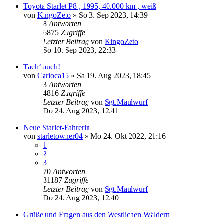
Toyota Starlet P8 , 1995, 40.000 km , weiß
von
KingoZeto
»
So 3. Sep 2023, 14:39
8
Antworten
6875
Zugriffe
Letzter Beitrag
von
KingoZeto
So 10. Sep 2023, 22:33
Tach‘ auch!
von
Carioca15
»
Sa 19. Aug 2023, 18:45
3
Antworten
4816
Zugriffe
Letzter Beitrag
von
Sgt.Maulwurf
Do 24. Aug 2023, 12:41
Neue Starlet-Fahrerin
von
starletowner04
»
Mo 24. Okt 2022, 21:16
1
2
3
70
Antworten
31187
Zugriffe
Letzter Beitrag
von
Sgt.Maulwurf
Do 24. Aug 2023, 12:40
Grüße und Fragen aus den Westlichen Wäldern