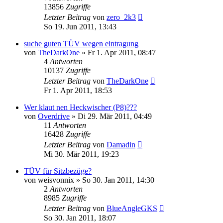
13856
Zugriffe
Letzter Beitrag
von
zero_2k3
So 19. Jun 2011, 13:43
suche guten TÜV wegen eintragung
von
TheDarkOne
»
Fr 1. Apr 2011, 08:47
4
Antworten
10137
Zugriffe
Letzter Beitrag
von
TheDarkOne
Fr 1. Apr 2011, 18:53
Wer klaut nen Heckwischer (P8)???
von
Overdrive
»
Di 29. Mär 2011, 04:49
11
Antworten
16428
Zugriffe
Letzter Beitrag
von
Damadin
Mi 30. Mär 2011, 19:23
TÜV für Sitzbezüge?
von
weisvonnix
»
So 30. Jan 2011, 14:30
2
Antworten
8985
Zugriffe
Letzter Beitrag
von
BlueAngleGKS
So 30. Jan 2011, 18:07