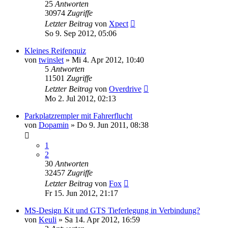
25
Antworten
30974
Zugriffe
Letzter Beitrag
von
Xpect
So 9. Sep 2012, 05:06
Kleines Reifenquiz
von
twinslet
»
Mi 4. Apr 2012, 10:40
5
Antworten
11501
Zugriffe
Letzter Beitrag
von
Overdrive
Mo 2. Jul 2012, 02:13
Parkplatzrempler mit Fahrerflucht
von
Dopamin
»
Do 9. Jun 2011, 08:38
1
2
30
Antworten
32457
Zugriffe
Letzter Beitrag
von
Fox
Fr 15. Jun 2012, 21:17
MS-Design Kit und GTS Tieferlegung in Verbindung?
von
Keuli
»
Sa 14. Apr 2012, 16:59