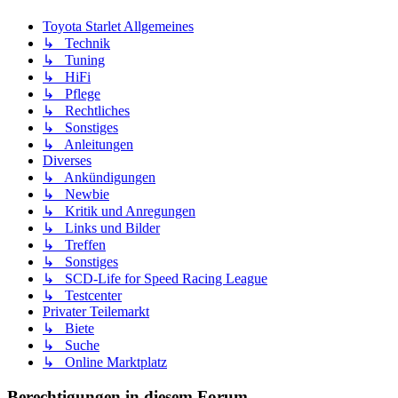
Toyota Starlet Allgemeines
↳ Technik
↳ Tuning
↳ HiFi
↳ Pflege
↳ Rechtliches
↳ Sonstiges
↳ Anleitungen
Diverses
↳ Ankündigungen
↳ Newbie
↳ Kritik und Anregungen
↳ Links und Bilder
↳ Treffen
↳ Sonstiges
↳ SCD-Life for Speed Racing League
↳ Testcenter
Privater Teilemarkt
↳ Biete
↳ Suche
↳ Online Marktplatz
Berechtigungen in diesem Forum