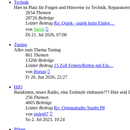
Technik
Hier ist Platz für Fragen und Hinweise zu Technik, Reparaturen
2654
Themen
28726
Beiträge
Letzter Beitrag
Re: Quiek - quiek beim Einleg…
Neuester
von
Sterni
Beitrag
Di 21. Jul 2026, 07:06
Tuning
Alles zum Thema Tuning
861
Themen
13266
Beiträge
Letzter Beitrag
15 Zoll Felgen/Reifen mit Ein…
Neuester
von
Borian
Beitrag
Fr 26. Jun 2026, 22:27
HiFi
Basskisten, neues Radio, eine Endstufe einbauen??? Hier seid Ih
256
Themen
4005
Beiträge
Letzter Beitrag
Re: Originalradio Starlet P8
Neuester
von
sixles67
Beitrag
So 2. Jul 2023, 10:24
Pflege