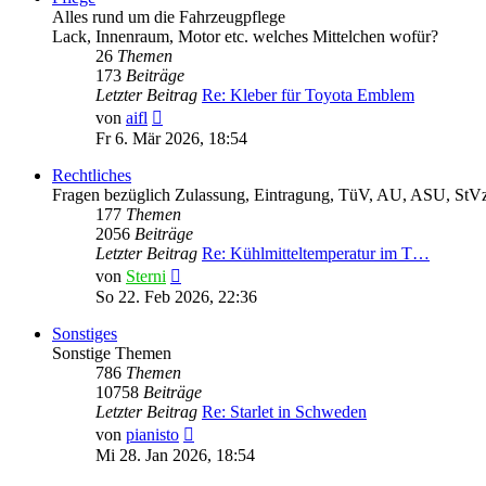
Alles rund um die Fahrzeugpflege
Lack, Innenraum, Motor etc. welches Mittelchen wofür?
26
Themen
173
Beiträge
Letzter Beitrag
Re: Kleber für Toyota Emblem
Neuester
von
aifl
Beitrag
Fr 6. Mär 2026, 18:54
Rechtliches
Fragen bezüglich Zulassung, Eintragung, TüV, AU, ASU, StVz
177
Themen
2056
Beiträge
Letzter Beitrag
Re: Kühlmitteltemperatur im T…
Neuester
von
Sterni
Beitrag
So 22. Feb 2026, 22:36
Sonstiges
Sonstige Themen
786
Themen
10758
Beiträge
Letzter Beitrag
Re: Starlet in Schweden
Neuester
von
pianisto
Beitrag
Mi 28. Jan 2026, 18:54