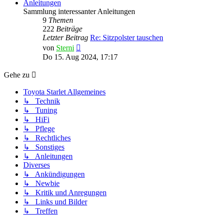
Anleitungen
Sammlung interessanter Anleitungen
9
Themen
222
Beiträge
Letzter Beitrag
Re: Sitzpolster tauschen
Neuester
von
Sterni
Beitrag
Do 15. Aug 2024, 17:17
Gehe zu
Toyota Starlet Allgemeines
↳ Technik
↳ Tuning
↳ HiFi
↳ Pflege
↳ Rechtliches
↳ Sonstiges
↳ Anleitungen
Diverses
↳ Ankündigungen
↳ Newbie
↳ Kritik und Anregungen
↳ Links und Bilder
↳ Treffen