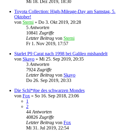
Mi 18. Dez 2019, 18:30
Toyota Collection: High-Mileage-Day am Samstag, 5.
Oktober!
von
Sterni
»
Do 3. Okt 2019, 20:28
5
Antworten
10841
Zugriffe
Letzter Beitrag
von
Sterni
Fr 1. Nov 2019, 17:57
Starlet P9 Carat nach 1998 bei Galileo mishandelt
von
Skayo
»
Mi 25. Sep 2019, 20:35
3
Antworten
7924
Zugriffe
Letzter Beitrag
von
Skayo
Do 26. Sep 2019, 20:33
Die Schl*#pe des schwarzen Mondes
von
Fox
»
So 16. Sep 2018, 23:06
1
2
44
Antworten
40826
Zugriffe
Letzter Beitrag
von
Fox
Mi 31. Jul 2019, 22:54