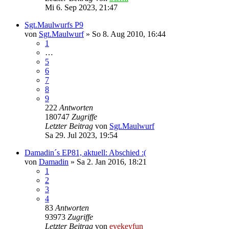
Mi 6. Sep 2023, 21:47
Sgt.Maulwurfs P9
von
Sgt.Maulwurf
»
So 8. Aug 2010, 16:44
1
…
5
6
7
8
9
222
Antworten
180747
Zugriffe
Letzter Beitrag
von
Sgt.Maulwurf
Sa 29. Jul 2023, 19:54
Damadin´s EP81, aktuell: Abschied :(
von
Damadin
»
Sa 2. Jan 2016, 18:21
1
2
3
4
83
Antworten
93973
Zugriffe
Letzter Beitrag
von
eyekeyfun