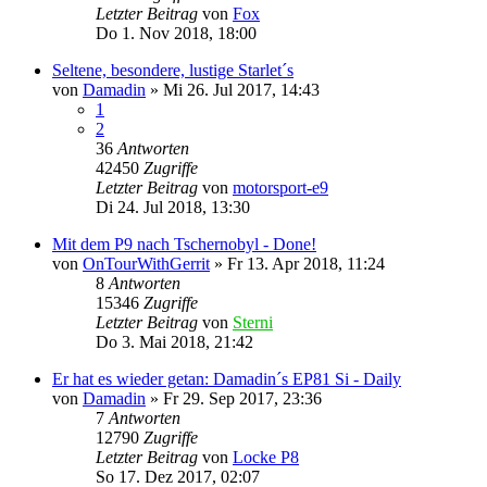
Letzter Beitrag
von
Fox
Do 1. Nov 2018, 18:00
Seltene, besondere, lustige Starlet´s
von
Damadin
»
Mi 26. Jul 2017, 14:43
1
2
36
Antworten
42450
Zugriffe
Letzter Beitrag
von
motorsport-e9
Di 24. Jul 2018, 13:30
Mit dem P9 nach Tschernobyl - Done!
von
OnTourWithGerrit
»
Fr 13. Apr 2018, 11:24
8
Antworten
15346
Zugriffe
Letzter Beitrag
von
Sterni
Do 3. Mai 2018, 21:42
Er hat es wieder getan: Damadin´s EP81 Si - Daily
von
Damadin
»
Fr 29. Sep 2017, 23:36
7
Antworten
12790
Zugriffe
Letzter Beitrag
von
Locke P8
So 17. Dez 2017, 02:07