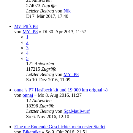
22
Antworten
574073
Zugriffe
Letzter Beitrag
von
Nik
Di 7. Mär 2017, 17:40
My_P8´s P8
von
MY_P8
»
Di 30. Apr 2013, 11:57
1
2
3
4
5
121
Antworten
117215
Zugriffe
Letzter Beitrag
von
MY_P8
Sa 10. Dez 2016, 11:09
onnaj's P7 Haslbeck kit und 19.000 km orignal :-)
von
onnaj
»
Mo 8. Aug 2016, 11:27
12
Antworten
18396
Zugriffe
Letzter Beitrag
von
Sgt.Maulwurf
So 6. Nov 2016, 12:10
Eine nie Endende Geschichte..mein erster Starlet
von
Bikemike
»
So 9. Okt 2016, 21:51