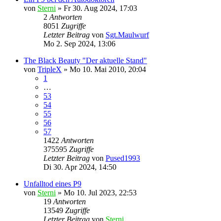
von
Sterni
»
Fr 30. Aug 2024, 17:03
2
Antworten
8051
Zugriffe
Letzter Beitrag
von
Sgt.Maulwurf
Mo 2. Sep 2024, 13:06
The Black Beauty "Der aktuelle Stand"
von
TripleX
»
Mo 10. Mai 2010, 20:04
1
…
53
54
55
56
57
1422
Antworten
375595
Zugriffe
Letzter Beitrag
von
Pused1993
Di 30. Apr 2024, 14:50
Unfalltod eines P9
von
Sterni
»
Mo 10. Jul 2023, 22:53
19
Antworten
13549
Zugriffe
Letzter Beitrag
von
Sterni