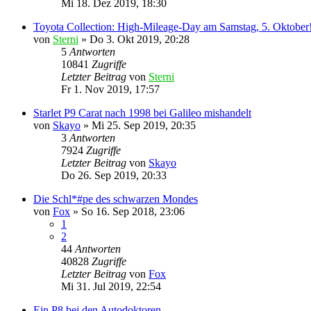
Mi 18. Dez 2019, 18:30
Toyota Collection: High-Mileage-Day am Samstag, 5. Oktober
von
Sterni
»
Do 3. Okt 2019, 20:28
5
Antworten
10841
Zugriffe
Letzter Beitrag
von
Sterni
Fr 1. Nov 2019, 17:57
Starlet P9 Carat nach 1998 bei Galileo mishandelt
von
Skayo
»
Mi 25. Sep 2019, 20:35
3
Antworten
7924
Zugriffe
Letzter Beitrag
von
Skayo
Do 26. Sep 2019, 20:33
Die Schl*#pe des schwarzen Mondes
von
Fox
»
So 16. Sep 2018, 23:06
1
2
44
Antworten
40828
Zugriffe
Letzter Beitrag
von
Fox
Mi 31. Jul 2019, 22:54
Ein P8 bei den Autodoktoren