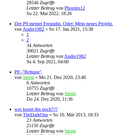
28546
Zugriffe
Letzter Beitrag
von
Phoenix12
So 22. Mai 2022, 18:26
Der P9 meiner Freundin. Oder: Mein neues Projekt.
von
Andre1982
»
So 17. Jan 2021, 15:38
1
2
34
Antworten
30021
Zugriffe
Letzter Beitrag
von
Andre1982
Sa 4. Sep 2021, 04:00
P8 -"Rettung"
von
Sterni
»
Mo 21. Dez 2020, 23:40
6
Antworten
10755
Zugriffe
Letzter Beitrag
von
Sterni
Do 24. Dez 2020, 11:36
wer kennt ihn noch???
von
TheDarkOne
»
So 10. Mär 2013, 18:33
23
Antworten
21150
Zugriffe
Letzter Beitrag
von
Sterni