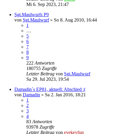
Mi 6. Sep 2023, 21:47
Sgt.Maulwurfs P9
von
Sgt.Maulwurf
»
So 8. Aug 2010, 16:44
1
…
5
6
7
8
9
222
Antworten
180755
Zugriffe
Letzter Beitrag
von
Sgt.Maulwurf
Sa 29. Jul 2023, 19:54
Damadin´s EP81, aktuell: Abschied :(
von
Damadin
»
Sa 2. Jan 2016, 18:21
1
2
3
4
83
Antworten
93978
Zugriffe
Letzter Beitrag
von
eyekeyfun