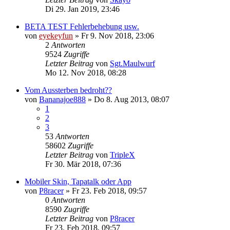
Di 29. Jan 2019, 23:46
BETA TEST Fehlerbehebung usw.
von
eyekeyfun
»
Fr 9. Nov 2018, 23:06
2
Antworten
9524
Zugriffe
Letzter Beitrag
von
Sgt.Maulwurf
Mo 12. Nov 2018, 08:28
Vom Aussterben bedroht??
von
Bananajoe888
»
Do 8. Aug 2013, 08:07
1
2
3
53
Antworten
58602
Zugriffe
Letzter Beitrag
von
TripleX
Fr 30. Mär 2018, 07:36
Mobiler Skin, Tapatalk oder App
von
P8racer
»
Fr 23. Feb 2018, 09:57
0
Antworten
8590
Zugriffe
Letzter Beitrag
von
P8racer
Fr 23. Feb 2018, 09:57