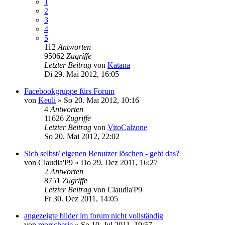
1
2
3
4
5
112
Antworten
95062
Zugriffe
Letzter Beitrag
von
Katana
Di 29. Mai 2012, 16:05
Facebookgruppe fürs Forum
von
Keuli
»
So 20. Mai 2012, 10:16
4
Antworten
11626
Zugriffe
Letzter Beitrag
von
VitoCalzone
So 20. Mai 2012, 22:02
Sich selbst/ eigenen Benutzer löschen - geht das?
von
Claudia'P9
»
Do 29. Dez 2011, 16:27
2
Antworten
8751
Zugriffe
Letzter Beitrag
von
Claudia'P9
Fr 30. Dez 2011, 14:05
angezeigte bilder im forum nicht vollständig
von
morscherie
»
So 10. Jul 2011, 19:57