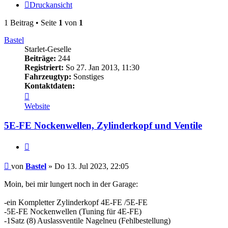
Druckansicht
1 Beitrag • Seite
1
von
1
Bastel
Starlet-Geselle
Beiträge:
244
Registriert:
So 27. Jan 2013, 11:30
Fahrzeugtyp:
Sonstiges
Kontaktdaten:
Kontaktdaten
von
Website
Bastel
5E-FE Nockenwellen, Zylinderkopf und Ventile
Zitieren
Beitrag
von
Bastel
»
Do 13. Jul 2023, 22:05
Moin, bei mir lungert noch in der Garage:
-ein Kompletter Zylinderkopf 4E-FE /5E-FE
-5E-FE Nockenwellen (Tuning für 4E-FE)
-1Satz (8) Auslassventile Nagelneu (Fehlbestellung)