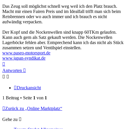
Das Zeug soll möglichst schnell weg weil ich den Platz brauch.
Macht mir einen Fairen Preis und im Idealfall trifft man sich beim
Reisbrennen oder wo auch immer und ich brauch es nicht
aufwändig verpacken.
Der Kopf und die Nockenwellen sind knapp 60TKm gelaufen.
Kann auch gern als Satz gekauft werden. Die Nockenwellen
Lagerböcke fehlen aber. Entsprechend kann ich das nicht als Stück
zusammen setzen und Ventilspiel einstellen.
www.paseo-motorsport.de
www.japan-syndikat.de
Nach
oben
Antworten
Druckansicht
1 Beitrag • Seite
1
von
1
Zurück zu „Online Marktplatz“
Gehe zu