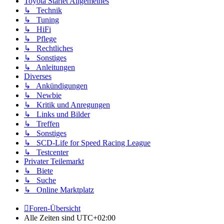
Toyota Starlet Allgemeines
↳ Technik
↳ Tuning
↳ HiFi
↳ Pflege
↳ Rechtliches
↳ Sonstiges
↳ Anleitungen
Diverses
↳ Ankündigungen
↳ Newbie
↳ Kritik und Anregungen
↳ Links und Bilder
↳ Treffen
↳ Sonstiges
↳ SCD-Life for Speed Racing League
↳ Testcenter
Privater Teilemarkt
↳ Biete
↳ Suche
↳ Online Marktplatz
Foren-Übersicht
Alle Zeiten sind
UTC+02:00