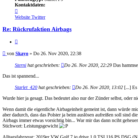
Kontaktdaten:
Kontaktdaten
von
Website
Twitter
Skayo
Re: Rückrufaktion Airbags
Zitieren
Beitrag
von
Skayo
»
Do 26. Nov 2020, 22:38
Sterni
hat geschrieben:
Do 26. Nov 2020, 22:29
Das hammse 
Das ist spannend...
Starlet_420
hat geschrieben:
Do 26. Nov 2020, 13:02
[...] E
Wurde hier ja gesagt. Das bedeutet also nur der Zünder selbst, oder 
Wenn damit die eigentliche Airbageinheit gemeint ist, dann würde mic
aber dadurch, dass das Polster ja beim auslösen aufreißen soll sind 
Airbags immer etwas vorsichtig bin... War mir das dann nciht geheue
Stichwort: Leistungsgewicht
Alltagsfahrzeug: 2019er VW Golf 7 iq.drive 1.0 TSI 116 PS DSG (Ni