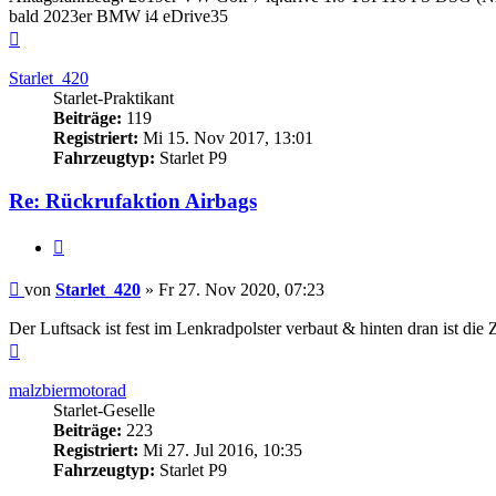
bald 2023er BMW i4 eDrive35
Nach
oben
Starlet_420
Starlet-Praktikant
Beiträge:
119
Registriert:
Mi 15. Nov 2017, 13:01
Fahrzeugtyp:
Starlet P9
Re: Rückrufaktion Airbags
Zitieren
Beitrag
von
Starlet_420
»
Fr 27. Nov 2020, 07:23
Der Luftsack ist fest im Lenkradpolster verbaut & hinten dran ist die
Nach
oben
malzbiermotorad
Starlet-Geselle
Beiträge:
223
Registriert:
Mi 27. Jul 2016, 10:35
Fahrzeugtyp:
Starlet P9