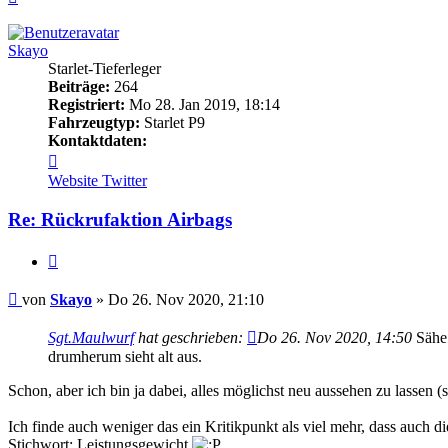
oben
Skayo
Starlet-Tieferleger
Beiträge:
264
Registriert:
Mo 28. Jan 2019, 18:14
Fahrzeugtyp:
Starlet P9
Kontaktdaten:
Kontaktdaten
von
Website
Twitter
Skayo
Re: Rückrufaktion Airbags
Zitieren
Beitrag
von
Skayo
»
Do 26. Nov 2020, 21:10
Sgt.Maulwurf
hat geschrieben:
Do 26. Nov 2020, 14:50
Sähe 
drumherum sieht alt aus.
Schon, aber ich bin ja dabei, alles möglichst neu aussehen zu lassen 
Ich finde auch weniger das ein Kritikpunkt als viel mehr, dass auch
Stichwort: Leistungsgewicht