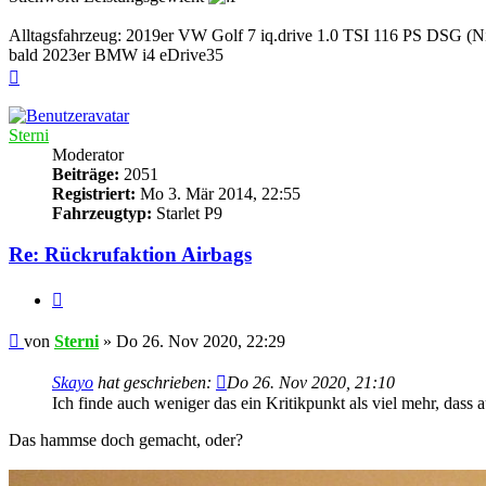
Alltagsfahrzeug: 2019er VW Golf 7 iq.drive 1.0 TSI 116 PS DSG (Ni
bald 2023er BMW i4 eDrive35
Nach
oben
Sterni
Moderator
Beiträge:
2051
Registriert:
Mo 3. Mär 2014, 22:55
Fahrzeugtyp:
Starlet P9
Re: Rückrufaktion Airbags
Zitieren
Beitrag
von
Sterni
»
Do 26. Nov 2020, 22:29
Skayo
hat geschrieben:
Do 26. Nov 2020, 21:10
Ich finde auch weniger das ein Kritikpunkt als viel mehr, das
Das hammse doch gemacht, oder?