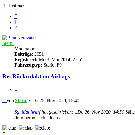
41 Beiträge
Vorherige
1
2
Sterni
Moderator
Beiträge:
2051
Registriert:
Mo 3. Mär 2014, 22:55
Fahrzeugtyp:
Starlet P9
Re: Rückrufaktion Airbags
Zitieren
Beitrag
von
Sterni
»
Do 26. Nov 2020, 16:40
Sgt.Maulwurf
hat geschrieben:
Do 26. Nov 2020, 14:50
Sähe 
drumherum sieht alt aus.
Nach