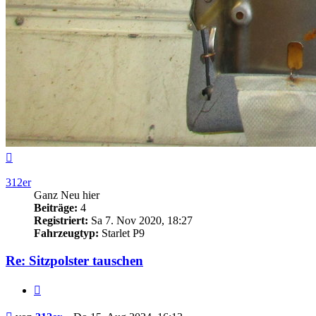
Nach
oben
312er
Ganz Neu hier
Beiträge:
4
Registriert:
Sa 7. Nov 2020, 18:27
Fahrzeugtyp:
Starlet P9
Re: Sitzpolster tauschen
Zitieren
Beitrag