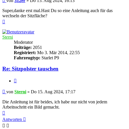
von
312er
»
Do 15. Aug 2024, 16:13
Super,danke erst mal.Hast Du so eine Anleitung auch für das
wechseln der Sitzfläche?
Nach
oben
Sterni
Moderator
Beiträge:
2051
Registriert:
Mo 3. Mär 2014, 22:55
Fahrzeugtyp:
Starlet P9
Re: Sitzpolster tauschen
Zitieren
Beitrag
von
Sterni
»
Do 15. Aug 2024, 17:17
Die Anleitung ist für beides, ich habe nur nicht von jedem
Arbeitsschritt ein Bild gemacht.
Nach
oben
Antworten