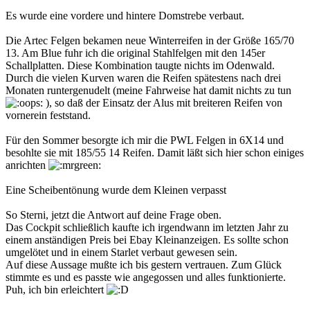
Es wurde eine vordere und hintere Domstrebe verbaut.
Die Artec Felgen bekamen neue Winterreifen in der Größe 165/70
13. Am Blue fuhr ich die original Stahlfelgen mit den 145er
Schallplatten. Diese Kombination taugte nichts im Odenwald.
Durch die vielen Kurven waren die Reifen spätestens nach drei
Monaten runtergenudelt (meine Fahrweise hat damit nichts zu tun
), so daß der Einsatz der Alus mit breiteren Reifen von
vornerein feststand.
Für den Sommer besorgte ich mir die PWL Felgen in 6X14 und
besohlte sie mit 185/55 14 Reifen. Damit läßt sich hier schon einiges
anrichten
Eine Scheibentönung wurde dem Kleinen verpasst
So Sterni, jetzt die Antwort auf deine Frage oben.
Das Cockpit schließlich kaufte ich irgendwann im letzten Jahr zu
einem anständigen Preis bei Ebay Kleinanzeigen. Es sollte schon
umgelötet und in einem Starlet verbaut gewesen sein.
Auf diese Aussage mußte ich bis gestern vertrauen. Zum Glück
stimmte es und es passte wie angegossen und alles funktionierte.
Puh, ich bin erleichtert