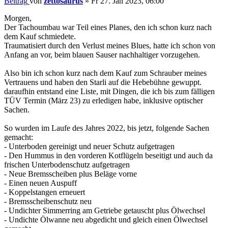
Beitrag
von
zettosaurus
»
Fr 27. Jan 2023, 06:00
Morgen,
Der Tachoumbau war Teil eines Planes, den ich schon kurz nach
dem Kauf schmiedete.
Traumatisiert durch den Verlust meines Blues, hatte ich schon von
Anfang an vor, beim blauen Sauser nachhaltiger vorzugehen.
Also bin ich schon kurz nach dem Kauf zum Schrauber meines
Vertrauens und haben den Starli auf die Hebebühne gewuppt.
daraufhin entstand eine Liste, mit Dingen, die ich bis zum fälligen
TÜV Termin (März 23) zu erledigen habe, inklusive optischer
Sachen.
So wurden im Laufe des Jahres 2022, bis jetzt, folgende Sachen
gemacht:
- Unterboden gereinigt und neuer Schutz aufgetragen
- Den Hummus in den vorderen Kotflügeln beseitigt und auch da
frischen Unterbodenschutz aufgetragen
- Neue Bremsscheiben plus Beläge vorne
- Einen neuen Auspuff
- Koppelstangen erneuert
- Bremsscheibenschutz neu
- Undichter Simmerring am Getriebe getauscht plus Ölwechsel
- Undichte Ölwanne neu abgedicht und gleich einen Ölwechsel