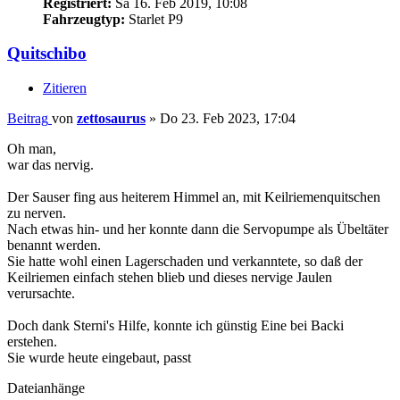
Registriert:
Sa 16. Feb 2019, 10:08
Fahrzeugtyp:
Starlet P9
Quitschibo
Zitieren
Beitrag
von
zettosaurus
»
Do 23. Feb 2023, 17:04
Oh man,
war das nervig.
Der Sauser fing aus heiterem Himmel an, mit Keilriemenquitschen
zu nerven.
Nach etwas hin- und her konnte dann die Servopumpe als Übeltäter
benannt werden.
Sie hatte wohl einen Lagerschaden und verkanntete, so daß der
Keilriemen einfach stehen blieb und dieses nervige Jaulen
verursachte.
Doch dank Sterni's Hilfe, konnte ich günstig Eine bei Backi
erstehen.
Sie wurde heute eingebaut, passt
Dateianhänge