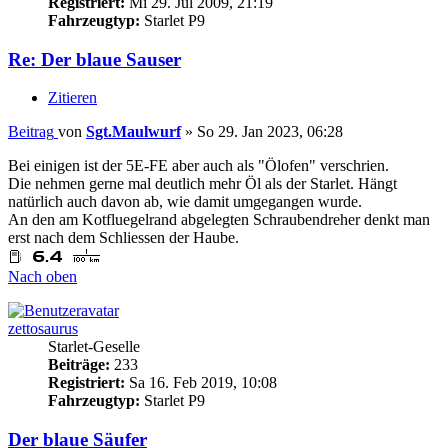
Registriert:
Mi 29. Jul 2009, 21:19
Fahrzeugtyp:
Starlet P9
Re: Der blaue Sauser
Zitieren
Beitrag
von
Sgt.Maulwurf
»
So 29. Jan 2023, 06:28
Bei einigen ist der 5E-FE aber auch als "Ölofen" verschrien.
Die nehmen gerne mal deutlich mehr Öl als der Starlet. Hängt
natürlich auch davon ab, wie damit umgegangen wurde.
An den am Kotfluegelrand abgelegten Schraubendreher denkt man
erst nach dem Schliessen der Haube.
Nach oben
zettosaurus
Starlet-Geselle
Beiträge:
233
Registriert:
Sa 16. Feb 2019, 10:08
Fahrzeugtyp:
Starlet P9
Der blaue Säufer