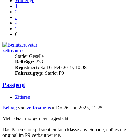
Vorherige
1
2
3
4
5
6
zettosaurus
Starlet-Geselle
Beiträge:
233
Registriert:
Sa 16. Feb 2019, 10:08
Fahrzeugtyp:
Starlet P9
Pass(eo)t
Zitieren
Beitrag
von
zettosaurus
»
Do 26. Jan 2023, 21:25
Mehr dazu morgen bei Tageslicht.
Das Paseo Cockpit sieht einfach klasse aus. Schade, daß es nie
original im P9 verbaut wurde.