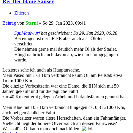
Re: Der blaue Sauser
Zitieren
Beitrag
von
Sterni
»
So 29. Jan 2023, 09:41
Sgt.Maulwurf
hat geschrieben:
So 29. Jan 2023, 06:28
Bei einigen ist der 5E-FE aber auch als "Ölofen"
verschrien.
Die nehmen gerne mal deutlich mehr Öl als der Starlet.
Hängt natürlich auch davon ab, wie damit umgegangen
wurde.
Letzteres sehe ich auch als Hauptursache.
Mein Paseo mit 173 Tkm verbraucht kaum Öl, am Peilstab etwa
1mm/ 1000 Km.
Die einzige Vorbesitzerin war eine Dame, die IHN sich mit 50
Jahren gekauft und für die tägliche Fahrt
zur 40 Km entfernt gelegen Arbeit und Urlaubsfahrten genutzt hat.
Mein Blue mit 105 Tkm verbraucht hingegen ca. 0,3 L/1000 Km,
auch bei gemächlicher Fahrt.
Die Vorbesitzer waren ältere Herrschaften, dann ein Fahranfänger.
Vielleicht liegt der höhere Ölverbrauch an dessen Fahrweise?
Was soll´s, Öl kann man doch nachfüllen.