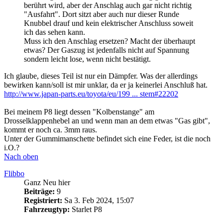
berührt wird, aber der Anschlag auch gar nicht richtig
"Ausfahrt". Dort sitzt aber auch nur dieser Runde
Knubbel drauf und kein elektrischer Anschluss soweit
ich das sehen kann.
Muss ich den Anschlag ersetzen? Macht der überhaupt
etwas? Der Gaszug ist jedenfalls nicht auf Spannung
sondern leicht lose, wenn nicht bestätigt.
Ich glaube, dieses Teil ist nur ein Dämpfer. Was der allerdings
bewirken kann/soll ist mir unklar, da er ja keinerlei Anschluß hat.
http://www.japan-parts.eu/toyota/eu/199 ... stem#22202
Bei meinem P8 liegt dessen "Kolbenstange" am
Drosselklappenhebel an und wenn man an dem etwas "Gas gibt",
kommt er noch ca. 3mm raus.
Unter der Gummimanschette befindet sich eine Feder, ist die noch
i.O.?
Nach oben
Flibbo
Ganz Neu hier
Beiträge:
9
Registriert:
Sa 3. Feb 2024, 15:07
Fahrzeugtyp:
Starlet P8