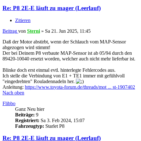
Re: P8 2E-E läuft zu mager (Leerlauf)
Zitieren
Beitrag
von
Sterni
»
Sa 21. Jun 2025, 11:45
Daß der Motor abstirbt, wenn der Schlauch vom MAP-Sensor
abgezogen wird stimmt!
Der bei Deinem P8 verbaute MAP-Sensor ist ab 05/94 durch den
89420-10040 ersetzt worden, welcher auch nicht mehr lieferbar ist.
Blinke doch erst einmal evtl. hinterlegte Fehlercodes aus.
Ich stelle die Verbindung von E1 + TE1 immer mit gefühlvoll
"eingedrehten" Rouladennadeln her.
Anleitung:
https://www.toyota-forum.de/threads/mot ... st-1907402
Nach oben
Flibbo
Ganz Neu hier
Beiträge:
9
Registriert:
Sa 3. Feb 2024, 15:07
Fahrzeugtyp:
Starlet P8
Re: P8 2E-E läuft zu mager (Leerlauf)