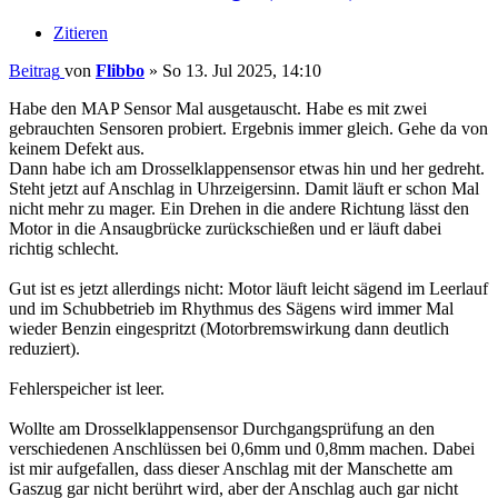
Zitieren
Beitrag
von
Flibbo
»
So 13. Jul 2025, 14:10
Habe den MAP Sensor Mal ausgetauscht. Habe es mit zwei
gebrauchten Sensoren probiert. Ergebnis immer gleich. Gehe da von
keinem Defekt aus.
Dann habe ich am Drosselklappensensor etwas hin und her gedreht.
Steht jetzt auf Anschlag in Uhrzeigersinn. Damit läuft er schon Mal
nicht mehr zu mager. Ein Drehen in die andere Richtung lässt den
Motor in die Ansaugbrücke zurückschießen und er läuft dabei
richtig schlecht.
Gut ist es jetzt allerdings nicht: Motor läuft leicht sägend im Leerlauf
und im Schubbetrieb im Rhythmus des Sägens wird immer Mal
wieder Benzin eingespritzt (Motorbremswirkung dann deutlich
reduziert).
Fehlerspeicher ist leer.
Wollte am Drosselklappensensor Durchgangsprüfung an den
verschiedenen Anschlüssen bei 0,6mm und 0,8mm machen. Dabei
ist mir aufgefallen, dass dieser Anschlag mit der Manschette am
Gaszug gar nicht berührt wird, aber der Anschlag auch gar nicht