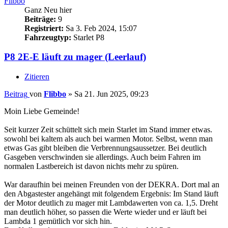
Flibbo
Ganz Neu hier
Beiträge:
9
Registriert:
Sa 3. Feb 2024, 15:07
Fahrzeugtyp:
Starlet P8
P8 2E-E läuft zu mager (Leerlauf)
Zitieren
Beitrag
von
Flibbo
»
Sa 21. Jun 2025, 09:23
Moin Liebe Gemeinde!
Seit kurzer Zeit schüttelt sich mein Starlet im Stand immer etwas.
sowohl bei kaltem als auch bei warmen Motor. Selbst, wenn man
etwas Gas gibt bleiben die Verbrennungsaussetzer. Bei deutlich
Gasgeben verschwinden sie allerdings. Auch beim Fahren im
normalen Lastbereich ist davon nichts mehr zu spüren.
War daraufhin bei meinen Freunden von der DEKRA. Dort mal an
den Abgastester angehängt mit folgendem Ergebnis: Im Stand läuft
der Motor deutlich zu mager mit Lambdawerten von ca. 1,5. Dreht
man deutlich höher, so passen die Werte wieder und er läuft bei
Lambda 1 gemütlich vor sich hin.